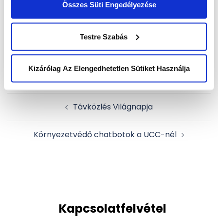
folyamatait optimalizálhassa a UCC Chatbot
Összes Süti Engedélyezése
szolgáltatásával!
Testre Szabás
Kizárólag Az Elengedhetetlen Sütiket Használja
Post
Távközlés Világnapja
navigation
Környezetvédő chatbotok a UCC-nél
Kapcsolatfelvétel