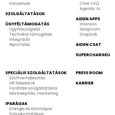
Irányelvek
Chat FAQ
Agentic AI
SZOLGÁLTATÁSOK
AIDEN APPS
ÜGYFÉLTÁMOGATÁS
Interevo
Ügyfélszolgálat
Swapcom
Technikai támogatás
SnapLink
Integráció
Riportálás
AIDEN CSAT
SUPERCHARGEU
SPECIÁLIS SZOLGÁLTATÁSOK
PRESS ROOM
Szoftverfejlesztés
HR feladatok
KARRIER
Fordítási szolgáltatások
Márkaépítés, marketing
IPARÁGAK
Energia és közműipar
Szórakoztatóipar