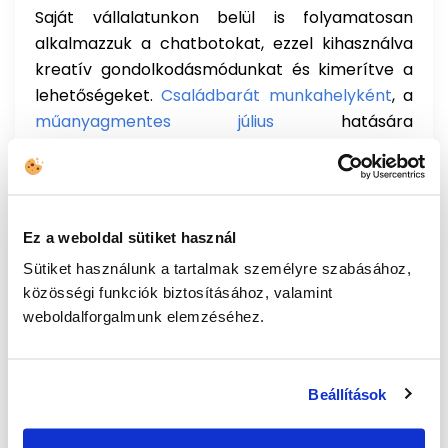
Saját vállalatunkon belül is folyamatosan
alkalmazzuk a chatbotokat, ezzel kihasználva
kreatív gondolkodásmódunkat és kimerítve a
lehetőségeket.
Családbarát munkahelyként
, a
műanyagmentes július
hatására
kezdeményeztünk egy belső közösségi játékot
a
környezetvédelem jegyében
, karácsony
alkalmából pedig úgy döntöttünk, hogy
megalkotjuk a UCC saját meséjét olyan
Ez a weboldal sütiket használ
gyermekek részére, akik nem tudják a szüleikkel
Sütiket használunk a tartalmak személyre szabásához,
tölteni az ünnepeket. Így született meg az
E-
közösségi funkciók biztosításához, valamint
Mese
egy időben a
Mesél a Call Center
weboldalforgalmunk elemzéséhez.
projektünkkel.
Felkeltettük az érdeklődését?
Beállítások
Lépjen kapcsolatba velünk
és kérjen
ajánlatot, hogy marketing és értékesítési