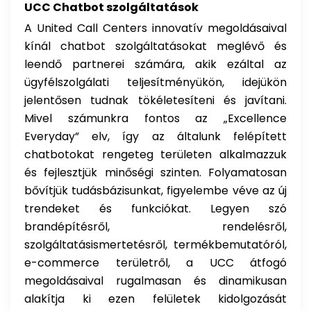
UCC Chatbot szolgáltatások
A United Call Centers innovatív megoldásaival
kínál chatbot szolgáltatásokat meglévő és
leendő partnerei számára, akik ezáltal az
ügyfélszolgálati teljesítményükön, idejükön
jelentősen tudnak tökéletesíteni és javítani.
Mivel számunkra fontos az „Excellence
Everyday” elv, így az általunk felépített
chatbotokat rengeteg területen alkalmazzuk
és fejlesztjük minőségi szinten. Folyamatosan
bővítjük tudásbázisunkat, figyelembe véve az új
trendeket és funkciókat. Legyen szó
brandépítésről, rendelésről,
szolgáltatásismertetésről, termékbemutatóról,
e-commerce területről, a UCC átfogó
megoldásaival rugalmasan és dinamikusan
alakítja ki ezen felületek kidolgozását