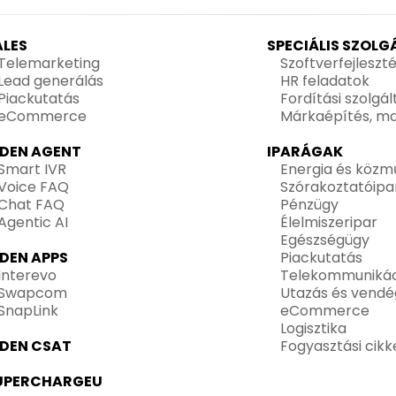
ALES
SPECIÁLIS SZOL
Telemarketing
Szoftverfejleszt
Lead generálás
HR feladatok
Piackutatás
Fordítási szolgá
eCommerce
Márkaépítés, ma
IDEN AGENT
IPARÁGAK
Smart IVR
Energia és közm
Voice FAQ
Szórakoztatóipa
Chat FAQ
Pénzügy
Agentic AI
Élelmiszeripar
Egészségügy
IDEN APPS
Piackutatás
Interevo
Telekommunikác
Swapcom
Utazás és vendé
SnapLink
eCommerce
Logisztika
IDEN CSAT
Fogyasztási cikk
UPERCHARGEU