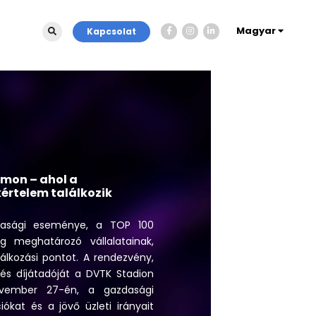
Magyar
Kapcsolat
mon – ahol a
kértelem találkozik
zdasági eseménye, a TOP 100
 meghatározó vállalatainak,
lálkozási pontot. A rendezvény,
s díjátadóját a DVTK Stadion
ovember 27-én, a gazdasági
iókat és a jövő üzleti irányait