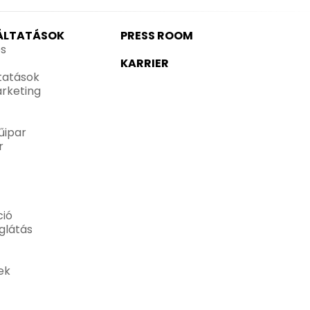
GÁLTATÁSOK
PRESS ROOM
és
KARRIER
ltatások
rketing
űipar
r
ió
glátás
ek