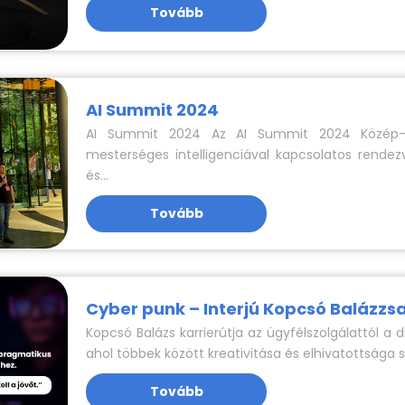
Tovább
AI Summit 2024
AI Summit 2024 Az AI Summit 2024 Közép- é
mesterséges intelligenciával kapcsolatos rend
és...
Tovább
Cyber punk – Interjú Kopcsó Balázzsa
Kopcsó Balázs karrierútja az ügyfélszolgálattól a d
ahol többek között kreativitása és elhivatottsága s
Tovább