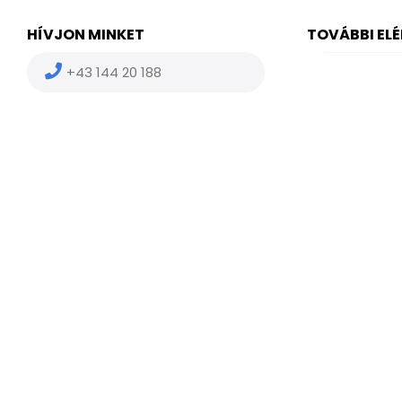
HÍVJON MINKET
TOVÁBBI EL
+43 144 20 188
(HU) +36
(US) +1 