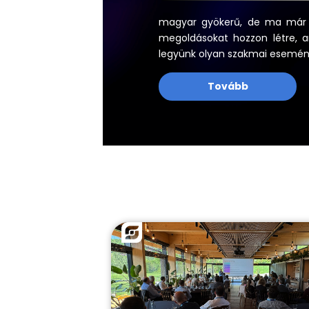
magyar gyökerű, de ma már ne
megoldásokat hozzon létre, am
legyünk olyan szakmai esemén
Tovább