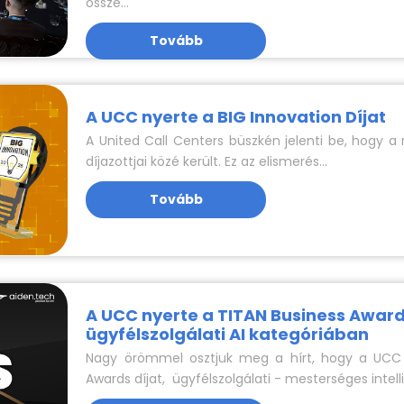
össze...
Tovább
A UCC nyerte a BIG Innovation Díjat
A United Call Centers büszkén jelenti be, hogy a
díjazottjai közé került. Ez az elismerés...
Tovább
A UCC nyerte a TITAN Business Award
ügyfélszolgálati AI kategóriában
Nagy örömmel osztjuk meg a hírt, hogy a UCC 
Awards díjat, ügyfélszolgálati - mesterséges intelli