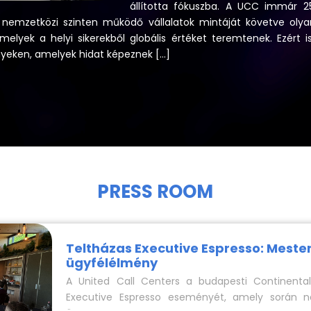
állította fókuszba. A UCC immár 2
mzetközi szinten működő vállalatok mintáját követve olyan
elyek a helyi sikerekből globális értéket teremtenek. Ezért is
yeken, amelyek hidat képeznek […]
PRESS ROOM
Teltházas Executive Espresso: Mester
ügyfélélmény
A United Call Centers a budapesti Continenta
Executive Espresso eseményét, amely során na