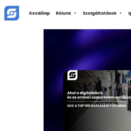
Skip
to
Kezdőlap
Rólunk
Szolgáltatások
I
content