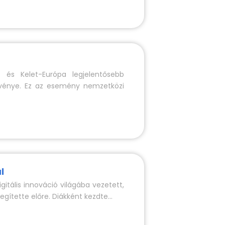
s Kelet-Európa legjelentősebb
ezvénye. Ez az esemény nemzetközi
l
igitális innováció világába vezetett,
egítette előre. Diákként kezdte...