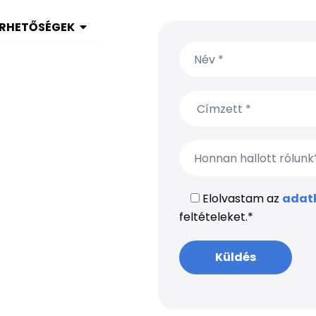
ÉRHETŐSÉGEK
 1 999 9615
(650) 304-0008
Elolvastam az
adatk
feltételeket.
*