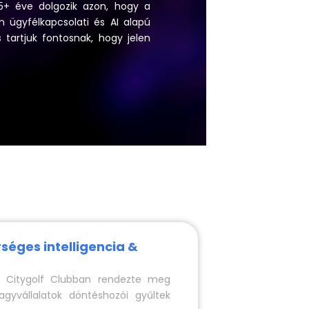
5+ éve dolgozik azon, hogy a
 ügyfélkapcsolati és AI alapú
 tartjuk fontosnak, hogy jelen
séges intelligencia &
l Citygolf Clubban rendezte meg
gyvállalatok döntéshozói gyűltek