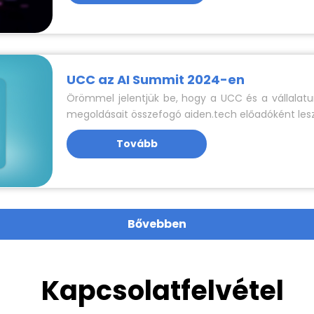
UCC az AI Summit 2024-en
Örömmel jelentjük be, hogy a UCC és a vállalatu
megoldásait összefogó aiden.tech előadóként lesz 
Tovább
Bővebben
Kapcsolatfelvétel