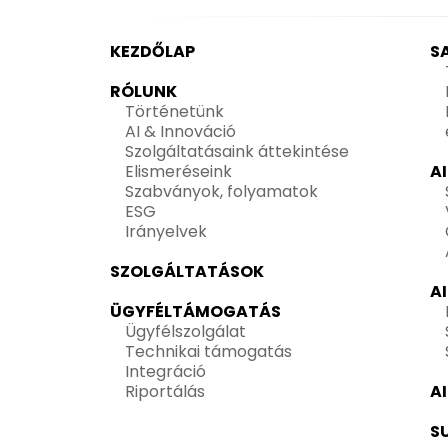
KEZDŐLAP
S
RÓLUNK
Történetünk
AI & Innováció
Szolgáltatásaink áttekintése
Elismeréseink
A
Szabványok, folyamatok
ESG
Irányelvek
SZOLGÁLTATÁSOK
A
ÜGYFÉLTÁMOGATÁS
Ügyfélszolgálat
Technikai támogatás
Integráció
Riportálás
A
S