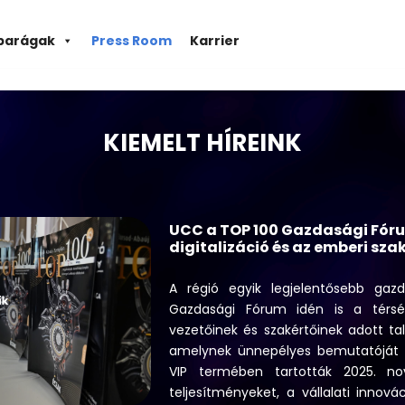
parágak
Press Room
Karrier
KIEMELT HÍREINK
UCC a TOP 100 Gazdasági Fóru
digitalizáció és az emberi sza
A régió egyik legjelentősebb ga
Gazdasági Fórum idén is a térség
vezetőinek és szakértőinek adott ta
amelynek ünnepélyes bemutatóját é
VIP termében tartották 2025. n
teljesítményeket, a vállalati innovác