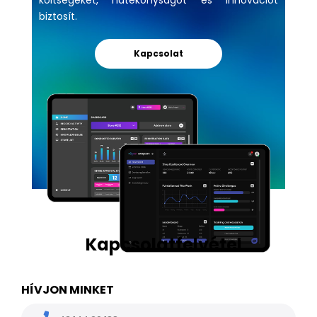
költségeket, hatékonyságot és innovációt
biztosít.
Kapcsolat
Kapcsolatfelvétel
HÍVJON MINKET