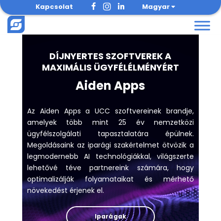
Skip
Kapcsolat
Magyar
to
content
DÍJNYERTES SZOFTVEREK A
MAXIMÁLIS ÜGYFÉLÉLMÉNYÉRT
Aiden Apps
Az Aiden Apps a UCC szoftvereinek brandje,
amelyek több mint 25 év nemzetközi
ügyfélszolgálati tapasztalatára épülnek.
Megoldásaink az iparági szakértelmet ötvözik a
legmodernebb AI technológiákkal, világszerte
lehetővé téve partnereink számára, hogy
optimalizálják folyamataikat és mérhető
növekedést érjenek el.
Iparágak