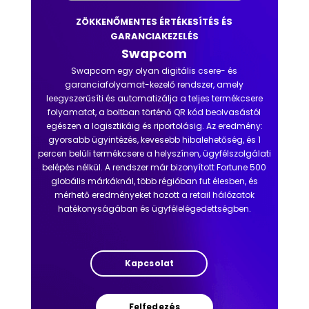
ZÖKKENŐMENTES ÉRTÉKESÍTÉS ÉS
GARANCIAKEZELÉS
Swapcom
Swapcom egy olyan digitális csere- és
garanciafolyamat-kezelő rendszer, amely
leegyszerűsíti és automatizálja a teljes termékcsere
folyamatot, a boltban történő QR kód beolvasástól
egészen a logisztikáig és riportolásig. Az eredmény:
gyorsabb ügyintézés, kevesebb hibalehetőség, és 1
percen belüli termékcsere a helyszínen, ügyfélszolgálati
belépés nélkül. A rendszer már bizonyított Fortune 500
globális márkáknál, több régióban fut élesben, és
mérhető eredményeket hozott a retail hálózatok
hatékonyságában és ügyfélelégedettségben.
Kapcsolat
Felfedezés