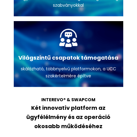
szabványokkal
Világszintű csapatok támogatása
skálázható, többnyelvű platformokon, a UCC
szakértelmére építve
INTEREVO® & SWAPCOM
Két innovatív platform az
ügyfélélmény és az operáció
okosabb működéséhez