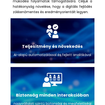
működési folyamatok támogatására. Céljuk a
hatékonyság növelése, hogy a digitális fejlődés
zökkenőmentes és eredményorientált legyen.
Teljesítmény és növekedés
AI-alapú automatizálással és fejlett analitikával
Biztonság minden interakcióban
nagyvállalati szintű biztonsági és megfelelőségi