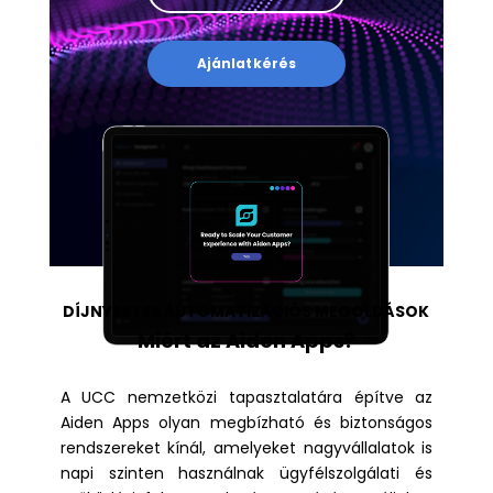
Ajánlatkérés
DÍJNYERTES AUTOMATIZÁCIÓS MEGOLDÁSOK
Miért az Aiden Apps?
A UCC nemzetközi tapasztalatára építve az
Aiden Apps olyan megbízható és biztonságos
rendszereket kínál, amelyeket nagyvállalatok is
napi szinten használnak ügyfélszolgálati és