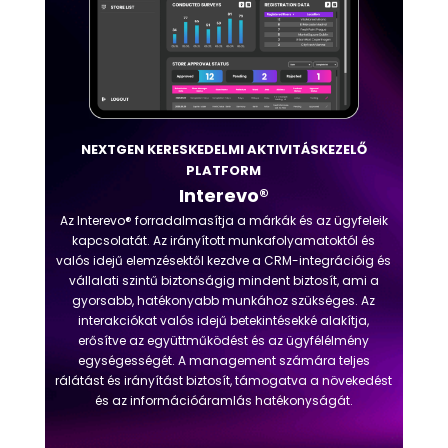
NEXTGEN KERESKEDELMI AKTIVITÁSKEZELŐ
PLATFORM
Interevo®
Az Interevo® forradalmasítja a márkák és az ügyfeleik
kapcsolatát. Az irányított munkafolyamatoktól és
valós idejű elemzésektől kezdve a CRM-integrációig és
vállalati szintű biztonságig mindent biztosít, ami a
gyorsabb, hatékonyabb munkához szükséges. Az
interakciókat valós idejű betekintésekké alakítja,
erősítve az együttműködést és az ügyfélélmény
egységességét. A management számára teljes
rálátást és irányítást biztosít, támogatva a növekedést
és az információáramlás hatékonyságát.