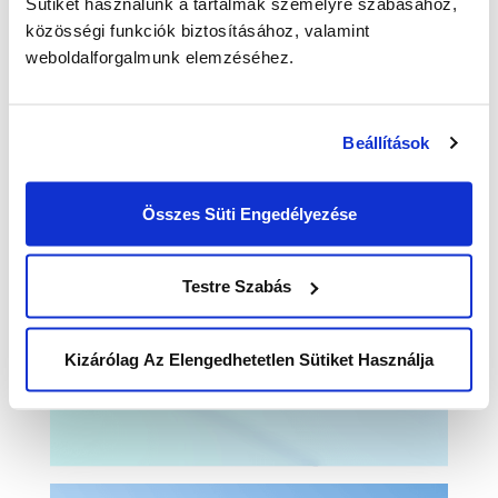
Sütiket használunk a tartalmak személyre szabásához,
közösségi funkciók biztosításához, valamint
weboldalforgalmunk elemzéséhez.
A UCC által fejlesztve
a világ egyik vezető ügyfélélmény-szolgáltatója
Beállítások
Összes Süti Engedélyezése
Testre Szabás
Vállalati szintű skálázhatóság
Kizárólag Az Elengedhetetlen Sütiket Használja
és többnyelvű működés