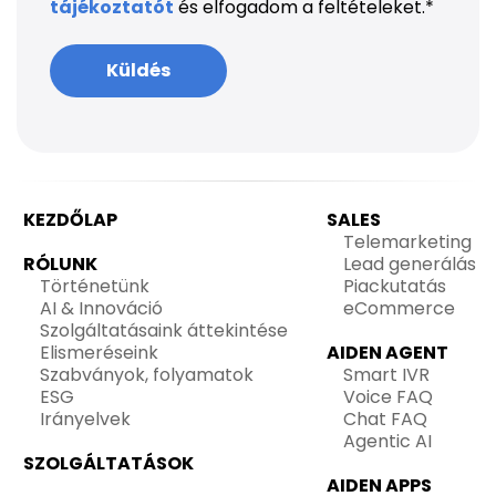
tájékoztatót
és elfogadom a feltételeket.
*
KEZDŐLAP
SALES
Telemarketing
RÓLUNK
Lead generálás
Történetünk
Piackutatás
AI & Innováció
eCommerce
Szolgáltatásaink áttekintése
Elismeréseink
AIDEN AGENT
Szabványok, folyamatok
Smart IVR
ESG
Voice FAQ
Irányelvek
Chat FAQ
Agentic AI
SZOLGÁLTATÁSOK
AIDEN APPS