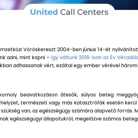
mzetközi Vöröskereszt 2004-ben június 14-ét nyilvánítot
k adni, mint kapni –
így váltunk 2018-ban az Év Véradó
inkban adhassanak vért, ezáltal egy ember vérével háro
 komoly beavatkozáson átesők, súlyos beteg meggyó
helyzet, természeti vagy más katasztrófák esetén kerül 
szükség van, az egészségügy számára alapvető forrás. M
atnak egészségügyi állapotukról, megelőzve számos beteg