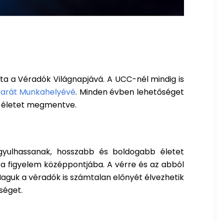
ta a Véradók Világnapjává. A UCC-nél mindig is
barát Munkahelyévé
. Minden évben lehetőséget
m életet megmentve.
gyulhassanak, hosszabb és boldogabb életet
a figyelem középpontjába. A vérre és az abból
aguk a véradók is számtalan előnyét élvezhetik
séget.