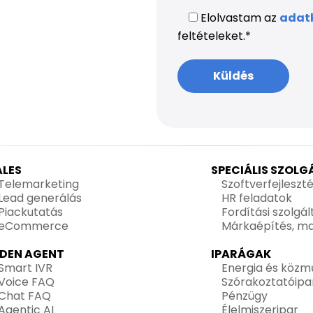
Elolvastam az
adatk
feltételeket.
*
ALES
SPECIÁLIS SZOL
Telemarketing
Szoftverfejleszt
Lead generálás
HR feladatok
Piackutatás
Fordítási szolgá
eCommerce
Márkaépítés, ma
IDEN AGENT
IPARÁGAK
Smart IVR
Energia és közm
Voice FAQ
Szórakoztatóipa
Chat FAQ
Pénzügy
Agentic AI
Élelmiszeripar