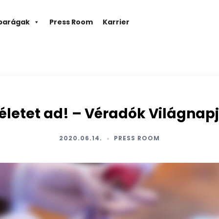
parágak
Press Room
Karrier
, életet ad! – Véradók Világnap
2020.06.14.
PRESS ROOM