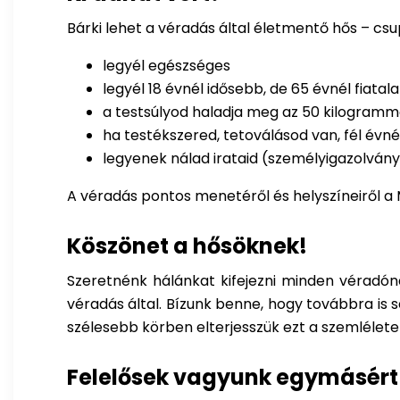
Bárki lehet a véradás által életmentő hős – csu
legyél egészséges
legyél 18 évnél idősebb, de 65 évnél fiatal
a testsúlyod haladja meg az 50 kilogramm
ha testékszered, tetoválásod van, fél évn
legyenek nálad irataid (személyigazolvány
A véradás pontos menetéről és helyszíneiről a
Köszönet a hősöknek!
Szeretnénk hálánkat kifejezni minden véradón
véradás által. Bízunk benne, hogy továbbra is
szélesebb körben elterjesszük ezt a szemlélet
Felelősek vagyunk egymásért