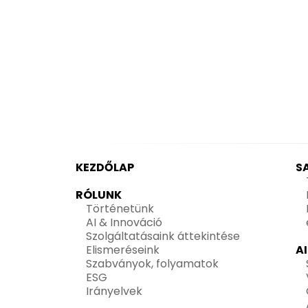
KEZDŐLAP
S
RÓLUNK
Történetünk
AI & Innováció
Szolgáltatásaink áttekintése
Elismeréseink
A
Szabványok, folyamatok
ESG
Irányelvek