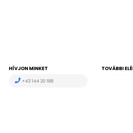
navigation
HÍVJON MINKET
TOVÁBBI EL
+43 144 20 188
(HU) +36
(US) +1 