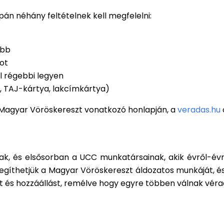
pán néhány feltételnek kell megfelelni:
abb
ot
él régebbi legyen
, TAJ-kártya, lakcímkártya)
 Magyar Vöröskereszt vonatkozó honlapján, a
veradas.hu
ak, és elsősorban a UCC munkatársainak, akik évről-év
 segíthetjük a Magyar Vöröskereszt áldozatos munkáját, 
et és hozzáállást, remélve hogy egyre többen válnak véra