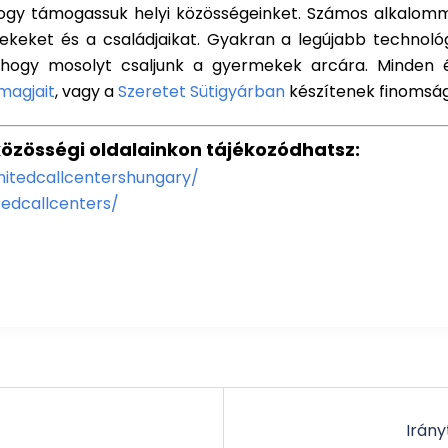
 hogy támogassuk helyi közösségeinket. Számos alkalomma
eket és a családjaikat. Gyakran a legújabb technológiá
 hogy mosolyt csaljunk a gyermekek arcára. Minden
magjait
, vagy a
Szeretet Sütigyárban
készítenek finomság
özösségi oldalainkon tájékozódhatsz:
itedcallcentershungary/
edcallcenters/
Irány