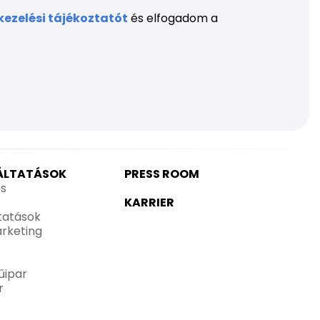
ezelési tájékoztatót
és elfogadom a
GÁLTATÁSOK
PRESS ROOM
és
KARRIER
ltatások
rketing
űipar
r