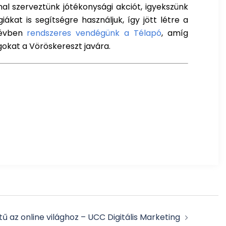
l szerveztünk jótékonysági akciót, igyekszünk
kat is segítségre használjuk, így jött létre a
 évben
rendszeres vendégünk a Télapó
, amíg
okat a Vöröskereszt javára.
tű az online világhoz – UCC Digitális Marketing