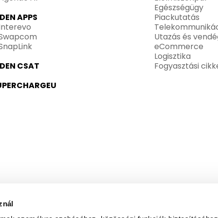
Egészségügy
IDEN APPS
Piackutatás
Interevo
Telekommunikác
Swapcom
Utazás és vendé
SnapLink
eCommerce
Logisztika
IDEN CSAT
Fogyasztási cikk
UPERCHARGEU
znál