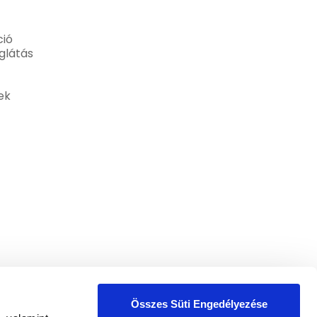
ió
glátás
ek
Összes Süti Engedélyezése