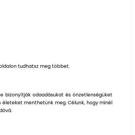
oldalon tudhatsz meg többet.
re bizonyítják odaadásukat és önzetlenségüket
és életeket menthetünk meg. Célunk, hogy minél
dóvá.