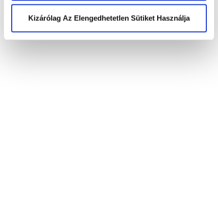
(US) +1 (650) 304-0008
Kizárólag Az Elengedhetetlen Sütiket Használja
Elolvastam az
adatkezelési
tájékoztatót
és elfogadom a feltételeket.
*