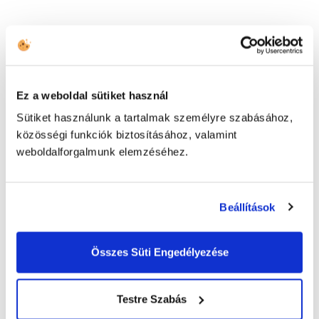
Családbarát munkahely
navigation
Üdv nálunk strUCC!
Ez a weboldal sütiket használ
Sütiket használunk a tartalmak személyre szabásához,
közösségi funkciók biztosításához, valamint
weboldalforgalmunk elemzéséhez.
Kapcsolatfelvétel
HÍVJON MINKET
Beállítások
+43 144 20 188
Összes Süti Engedélyezése
TOVÁBBI ELÉRHETŐSÉGEK
(HU) +36 1 999 9615
Testre Szabás