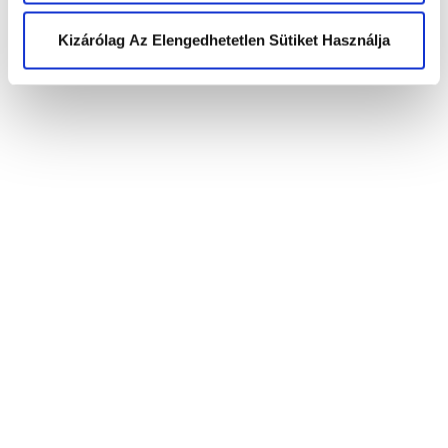
Kizárólag Az Elengedhetetlen Sütiket Használja
(US) +1 (650) 304-0008
Elolvastam az
adatkezelési
tájékoztatót
és elfogadom a feltételeket.
*