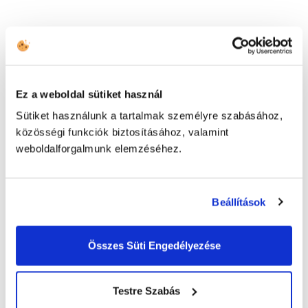
Kövesd figyelemmel az idei Európai Egyetemi
Játékok eseményt élőben a UCC-vel!
Ez a weboldal sütiket használ
Sütiket használunk a tartalmak személyre szabásához,
közösségi funkciók biztosításához, valamint
weboldalforgalmunk elemzéséhez.
Kapcsolatfelvétel
HÍVJON MINKET
Beállítások
+43 144 20 188
Összes Süti Engedélyezése
TOVÁBBI ELÉRHETŐSÉGEK
Testre Szabás
(HU) +36 1 999 9615