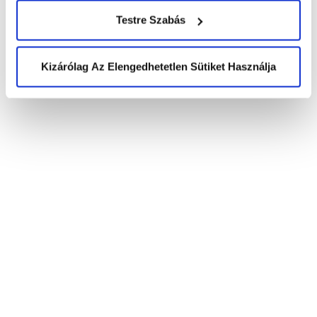
Testre Szabás
Kizárólag Az Elengedhetetlen Sütiket Használja
Post
Ha május, UCC és Ipar Napjai
navigation
Innovatív módszerekkel a környezetért
Kapcsolatfelvétel
HÍVJON MINKET
+43 144 20 188