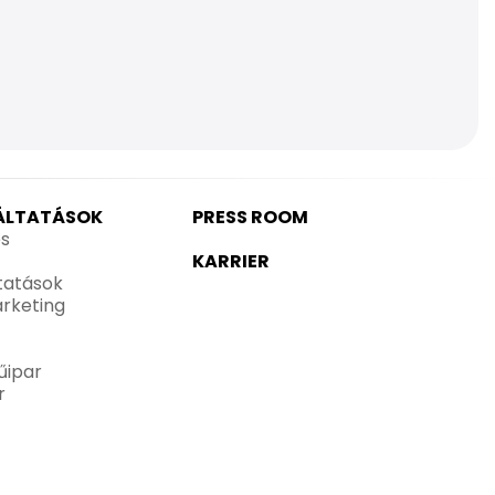
GÁLTATÁSOK
PRESS ROOM
és
KARRIER
ltatások
rketing
űipar
r