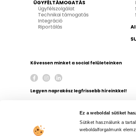
ÜGYFÉLTÁMOGATÁS
Ügyfélszolgálat
Technikai támogatás
Integráció
Riportálás
A
S
Kövessen minket a social felületeinken
Legyen naprakész legfrissebb híreinkkel!
Ez a weboldal sütiket has
Sütiket használunk a tart
Hozzájárulok ahhoz, hogy a United Call Centers
weboldalforgalmunk elem