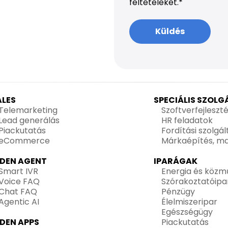
feltételeket.
*
ALES
SPECIÁLIS SZOL
Telemarketing
Szoftverfejleszt
Lead generálás
HR feladatok
Piackutatás
Fordítási szolgá
eCommerce
Márkaépítés, ma
IDEN AGENT
IPARÁGAK
Smart IVR
Energia és közm
Voice FAQ
Szórakoztatóipa
Chat FAQ
Pénzügy
Agentic AI
Élelmiszeripar
Egészségügy
IDEN APPS
Piackutatás