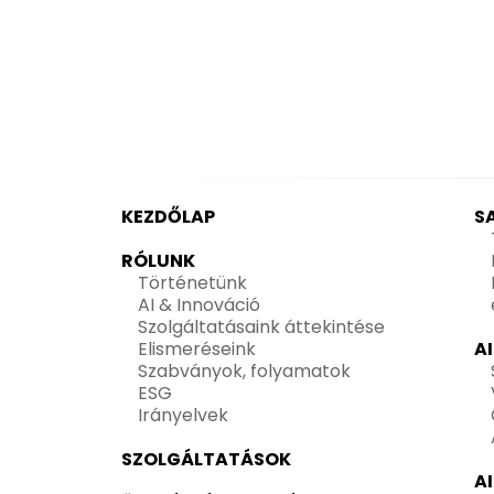
KEZDŐLAP
S
RÓLUNK
Történetünk
AI & Innováció
Szolgáltatásaink áttekintése
Elismeréseink
A
Szabványok, folyamatok
ESG
Irányelvek
SZOLGÁLTATÁSOK
A