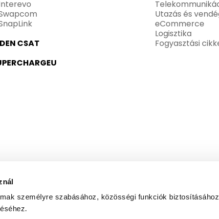
Interevo
Telekommunikác
Swapcom
Utazás és vendé
SnapLink
eCommerce
Logisztika
IDEN CSAT
Fogyasztási cikk
UPERCHARGEU
znál
almak személyre szabásához, közösségi funkciók biztosításához
 az általam megadott e-mail címre hírlevelet küldjön az
adatke
zéséhez.