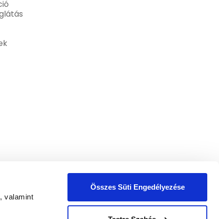
ió
glátás
ek
Összes Süti Engedélyezése
, valamint
zelési tájékoztatóban
foglaltak szerint.