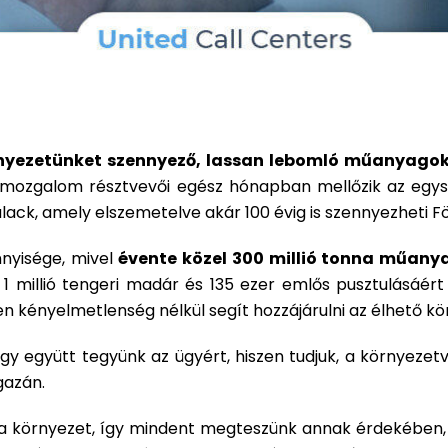
ezetünket szennyező, lassan lebomló műanyagok v
 mozgalom résztvevői egész hónapban mellőzik az egys
lack, amely elszemetelve akár 100 évig is szennyezheti F
nyisége, mivel
évente közel 300 millió tonna műanya
 millió tengeri madár és 135 ezer emlős pusztulásáért 
 kényelmetlenség nélkül segít hozzájárulni az élhető 
gy együtt tegyünk az ügyért, hiszen tudjuk, a környez
gazán.
ta környezet, így mindent megteszünk annak érdekében, 