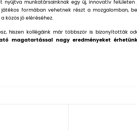
et nyújtva munkatársainknak egy új, innovatív felületen
v, játékos formában vehetnek részt a mozgalomban, b
 közös jó eléréséhez.
, hiszen kollégáink már többször is bizonyították oda
tató magatartással nagy eredményeket érhetünk