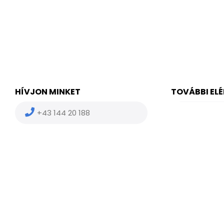
HÍVJON MINKET
TOVÁBBI EL
+43 144 20 188
(HU) +36
(US) +1 