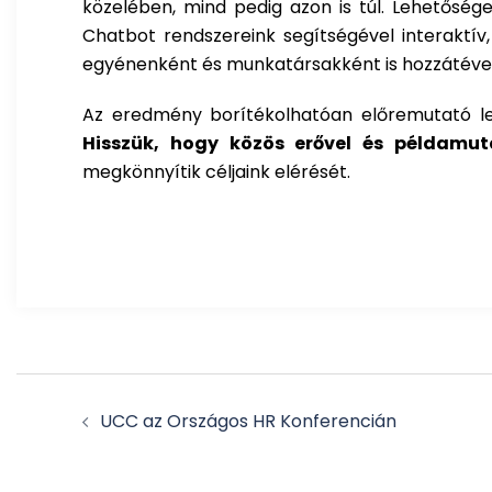
közelében, mind pedig azon is túl. Lehetőség
Chatbot rendszereink segítségével interaktí
egyénenként és munkatársakként is hozzátéve a
Az eredmény borítékolhatóan előremutató lesz
Hisszük, hogy közös erővel és példamu
megkönnyítik céljaink elérését.
Post
UCC az Országos HR Konferencián
navigation