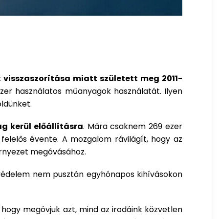
isszaszorítása miatt született meg 2011-
zer használatos műanyagok használatát. Ilyen
öldünket.
g kerül előállításra
. Mára csaknem 269 ezer
felelős évente. A mozgalom rávilágít, hogy az
környezet megóvásához.
etvédelem nem pusztán egyhónapos kihívásokon
hogy megóvjuk azt, mind az irodáink közvetlen