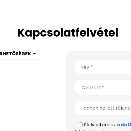
Kapcsolatfelvétel
ÉRHETŐSÉGEK
 1 999 9615
(650) 304-0008
Elolvastam az
adatk