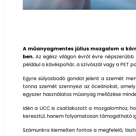
A műanyagmentes július mozgalom a körny
ben.
Az egész világon évről évre népszerűbb
például a kávéspohár, a szívószál vagy a PET pa
Egyre súlyosbodó gondot jelent a szemét men
tonna szemét szennyezi az óceánokat, amely 1
egyszer használatos műanyag mellőzése minden
Idén a
UCC
is csatlakozott a mozgalomhoz, ho
keresztül, hanem folyamatosan támogatható i
Számunkra kiemelten fontos a megfelelő, tisz