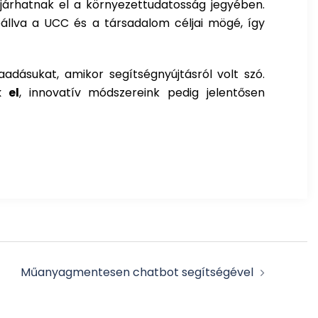
 járhatnak el a környezettudatosság jegyében.
eállva a
UCC
és a társadalom céljai mögé, így
adásukat, amikor segítségnyújtásról volt szó.
 el
, innovatív módszereink pedig jelentősen
Műanyagmentesen chatbot segítségével