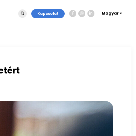
Magyar
Kapcsolat
etért