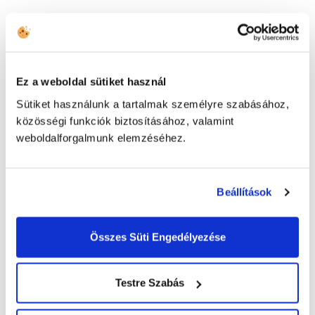
HOA iPA Conference 2018
Ez a weboldal sütiket használ
Sütiket használunk a tartalmak személyre szabásához,
közösségi funkciók biztosításához, valamint
Kapcsolatfelvétel
weboldalforgalmunk elemzéséhez.
HÍVJON MINKET
Beállítások
+43 144 20 188
Összes Süti Engedélyezése
TOVÁBBI ELÉRHETŐSÉGEK
(HU) +36 1 999 9615
Testre Szabás