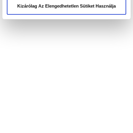
(US) +1 (650) 304-0008
Kizárólag Az Elengedhetetlen Sütiket Használja
Elolvastam az
adatkezelési
tájékoztatót
és elfogadom a feltételeket.
*