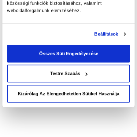
közösségi funkciók biztosításához, valamint
weboldalforgalmunk elemzéséhez.
„Bízunk abban, hogy
csatlakoznak hozzánk a
Beállítások
mély szakmai betekintést
lehetővé tévő program
Összes Süti Engedélyezése
során, melynek célja, hogy
Testre Szabás
segítsük partnereinket az
ügyfélszolgálat és
Kizárólag Az Elengedhetetlen Sütiket Használja
ügyfélmény területén.
További ösztönzésként a
Five9 minden
regisztrációért 5 dollárt