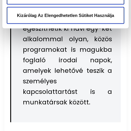
szoros kapcsolatot biztosít
Kizárólag Az Elengedhetetlen Sütiket Használja
a távmunkát végzőkkel. Ezt
egészíthetik ki havi egy-két
alkalommal olyan, közös
programokat is magukba
foglaló irodai napok,
amelyek lehetővé teszik a
személyes
kapcsolattartást is a
munkatársak között.