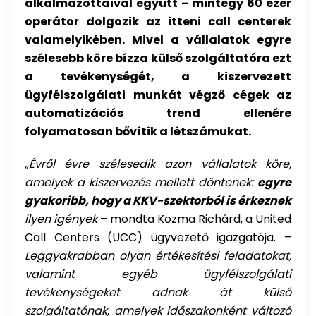
alkalmazottaival együtt – mintegy 60 ezer
operátor dolgozik az itteni call centerek
valamelyikében. Mivel a vállalatok egyre
szélesebb köre bízza külső szolgáltatóra ezt
a tevékenységét, a kiszervezett
ügyfélszolgálati munkát végző cégek az
automatizációs trend ellenére
folyamatosan bővítik a létszámukat.
„Évről évre szélesedik azon vállalatok köre,
amelyek a kiszervezés mellett döntenek:
egyre
gyakoribb, hogy a KKV-szektorból is érkeznek
ilyen igények
– mondta Kozma Richárd, a United
Call Centers (UCC) ügyvezető igazgatója. –
Leggyakrabban olyan értékesítési feladatokat,
valamint egyéb ügyfélszolgálati
tevékenységeket adnak át külső
szolgáltatónak, amelyek időszakonként változó