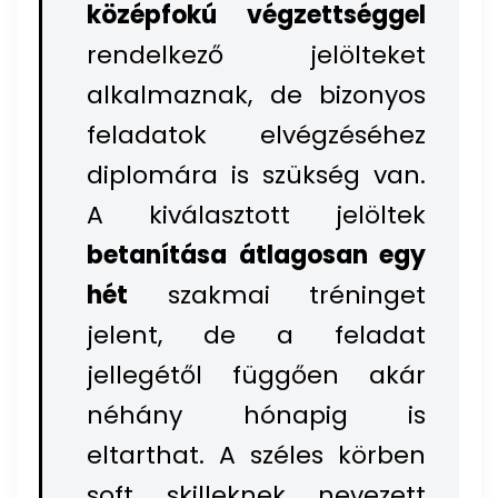
középfokú végzettséggel
rendelkező jelölteket
alkalmaznak, de bizonyos
feladatok elvégzéséhez
diplomára is szükség van.
A kiválasztott jelöltek
betanítása átlagosan egy
hét
szakmai tréninget
jelent, de a feladat
jellegétől függően akár
néhány hónapig is
eltarthat. A széles körben
soft skilleknek nevezett