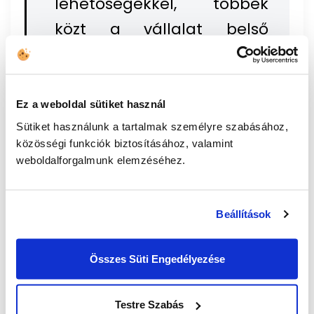
lehetőségekkel, többek
közt a vállalat belső
folyamatait is támogató
mesterségesintelligencia-
alapú megoldásokkal
Ez a weboldal sütiket használ
azonban
kiépíthető egy
Sütiket használunk a tartalmak személyre szabásához,
közösségi funkciók biztosításához, valamint
olyan erős kommunikációs
weboldalforgalmunk elemzéséhez.
felületet biztosító virtuális
tér
, amely rendszeres
Beállítások
online rendezvények,
versenyek, képzések és
Összes Süti Engedélyezése
különféle motivációs
kezdeményezések révén
Testre Szabás