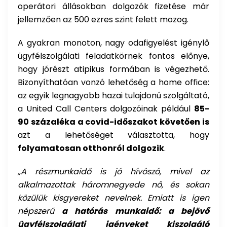
operátori állásokban dolgozók fizetése már
jellemzően az 500 ezres szint felett mozog.
A gyakran monoton, nagy odafigyelést igénylő
ügyfélszolgálati feladatkörnek fontos előnye,
hogy jórészt atipikus formában is végezhető.
Bizonyíthatóan vonzó lehetőség a home office:
az egyik legnagyobb hazai tulajdonú szolgáltató,
a United Call Centers dolgozóinak például
85-
90 százaléka a covid-időszakot követően is
azt a lehetőséget választotta, hogy
folyamatosan otthonról dolgozik
.
„A részmunkaidő is jó hívószó, mivel az
alkalmazottak háromnegyede nő, és sokan
közülük kisgyereket nevelnek. Emiatt is igen
népszerű
a hatórás munkaidő: a bejövő
ügyfélszolgálati igényeket kiszolgáló