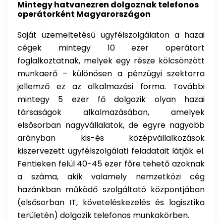
Mintegy hatvanezren dolgoznak telefonos
operátorként Magyarországon
Saját üzemeltetésű ügyfélszolgálaton a hazai
cégek mintegy 10 ezer operátort
foglalkoztatnak, melyek egy része kölcsönzött
munkaerő – különösen a pénzügyi szektorra
jellemző ez az alkalmazási forma. További
mintegy 5 ezer fő dolgozik olyan hazai
társaságok alkalmazásában, amelyek
elsősorban nagyvállalatok, de egyre nagyobb
arányban kis-és középvállalkozások
kiszervezett ügyfélszolgálati feladatait látják el.
Fentieken felül 40-45 ezer főre tehető azoknak
a száma, akik valamely nemzetközi cég
hazánkban működő szolgáltató központjában
(elsősorban IT, követeléskezelés és logisztika
területén) dolgozik telefonos munkakörben.