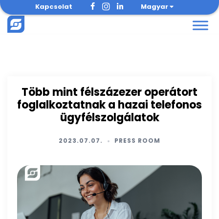
Skip
Kapcsolat
Magyar
to
content
Több mint félszázezer operátort
foglalkoztatnak a hazai telefonos
ügyfélszolgálatok
2023.07.07.
PRESS ROOM