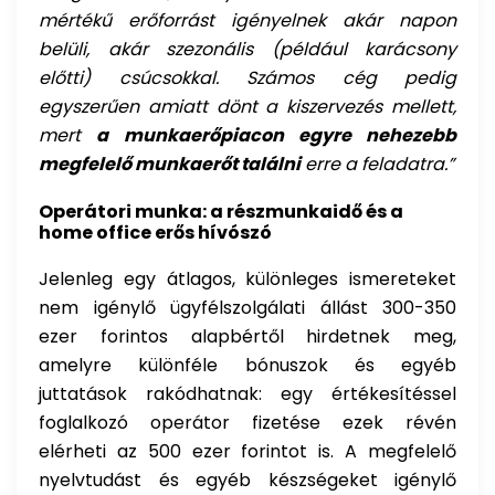
mértékű erőforrást igényelnek akár napon
belüli, akár szezonális (például karácsony
előtti) csúcsokkal. Számos cég pedig
egyszerűen amiatt dönt a kiszervezés mellett,
mert
a munkaerőpiacon egyre nehezebb
megfelelő munkaerőt találni
erre a feladatra.”
Operátori munka: a részmunkaidő és a
home office erős hívószó
Jelenleg egy átlagos, különleges ismereteket
nem igénylő ügyfélszolgálati állást 300-350
ezer forintos alapbértől hirdetnek meg,
amelyre különféle bónuszok és egyéb
juttatások rakódhatnak: egy értékesítéssel
foglalkozó operátor fizetése ezek révén
elérheti az 500 ezer forintot is. A megfelelő
nyelvtudást és egyéb készségeket igénylő