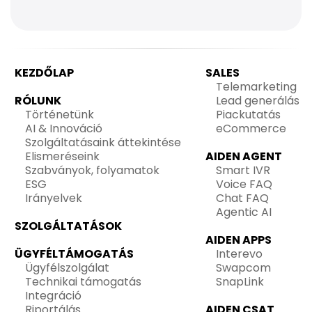
KEZDŐLAP
SALES
Telemarketing
RÓLUNK
Lead generálás
Történetünk
Piackutatás
AI & Innováció
eCommerce
Szolgáltatásaink áttekintése
Elismeréseink
AIDEN AGENT
Szabványok, folyamatok
Smart IVR
ESG
Voice FAQ
Irányelvek
Chat FAQ
Agentic AI
SZOLGÁLTATÁSOK
AIDEN APPS
ÜGYFÉLTÁMOGATÁS
Interevo
Ügyfélszolgálat
Swapcom
Technikai támogatás
SnapLink
Integráció
Riportálás
AIDEN CSAT