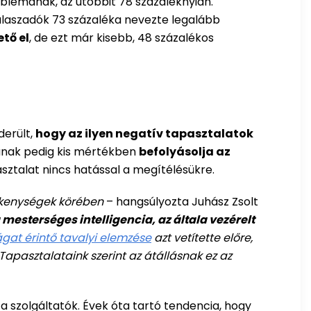
blémának, az utóbbit 78 százaléknyian.
válaszadók 73 százaléka nevezte legalább
tő el
, de ezt már kisebb, 48 százalékos
derült,
hogy az ilyen negatív tapasztalatok
kának pedig kis mértékben
befolyásolja az
asztalat nincs hatással a megítélésükre.
vékenységek körében
– hangsúlyozta Juhász Zsolt
 mesterséges intelligencia, az általa vezérelt
ágat érintő tavalyi elemzése
azt vetítette előre,
apasztalataink szerint az átállásnak ez az
 szolgáltatók. Évek óta tartó tendencia, hogy