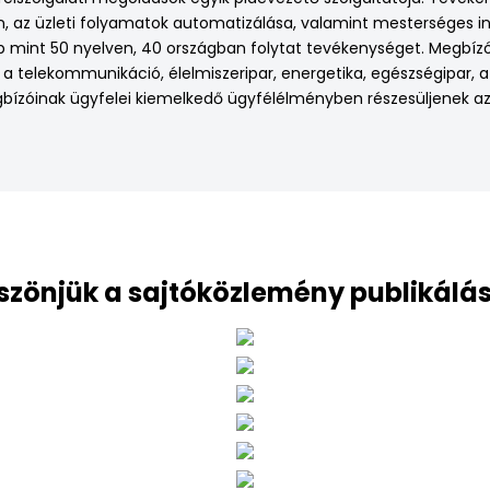
az üzleti folyamatok automatizálása, valamint mesterséges inte
mint 50 nyelven, 40 országban folytat tevékenységet. Megbízói k
 telekommunikáció, élelmiszeripar, energetika, egészségipar, a
gbízóinak ügyfelei kiemelkedő ügyfélélményben részesüljenek az
szönjük a sajtóközlemény publikálás