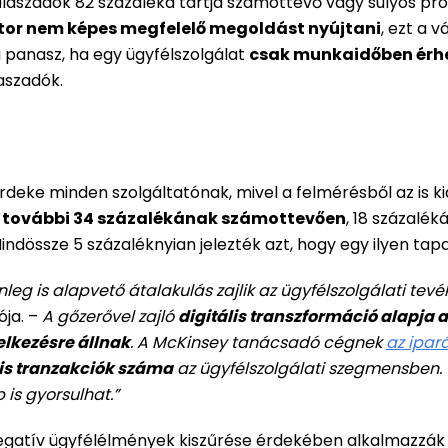
álaszadók 82 százaléka tartja számottevő vagy súlyos pro
tor nem képes megfelelő megoldást nyújtani
, ezt a 
panasz, ha egy ügyfélszolgálat
csak munkaidőben érhe
aszadók.
deke minden szolgáltatónak, mivel a felmérésből az is ki
, további 34 százalékának számottevően
, 18 százalé
Mindössze 5 százaléknyian jelezték azt, hogy egy ilyen tap
eg is alapvető átalakulás zajlik az ügyfélszolgálati te
ója. –
A gőzerővel zajló
digitális transzformáció alapja a
lkezésre állnak
. A McKinsey tanácsadó cégnek
az ipar
ális tranzakciók száma
az ügyfélszolgálati szegmensben. T
is gyorsulhat.”
egatív ügyfélélmények kiszűrése érdekében alkalmazzák a