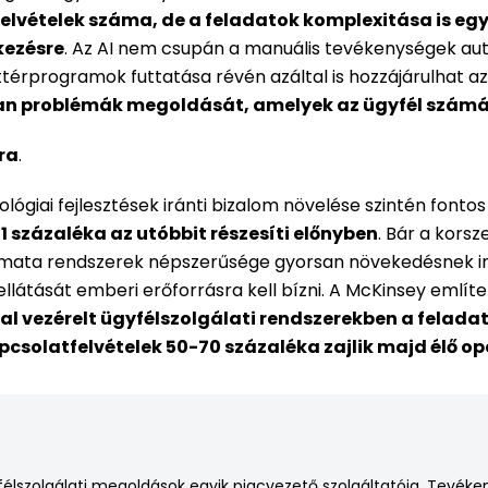
elvételek száma, de a feladatok komplexitása is egy
kezésre
. Az AI nem csupán a manuális tevékenységek au
ttérprogramok futtatása révén azáltal is hozzájárulhat 
an problémák megoldását, amelyek az ügyfél számá
ra
.
lógiai fejlesztések iránti bizalom növelése szintén fontos
1 százaléka az utóbbit részesíti előnyben
. Bár a kors
tomata rendszerek népszerűsége gyorsan növekedésnek in
ellátását emberi erőforrásra kell bízni. A McKinsey említ
tal vezérelt ügyfélszolgálati rendszerekben a felad
solatfelvételek 50-70 százaléka zajlik majd élő o
félszolgálati megoldások egyik piacvezető szolgáltatója. Tevéke