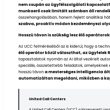
nem csupán az ügyfélszolgálati kapcsolatf
munkaerő csak limitált számban áll rendel
összehangolásában, hanem fejlett analitikai há
szabva, proaktív módon kezdeményezi oly
Hosszú távon is szükség lesz élő operátorok
Az UCC felméréséből az is kiderül, hogy a techno
élő operátor közül választhat, az ügyfelek 6
tapasztalatok nyomán az AI által vezérelt au
speciális, összetettebb feladatok, amelyeknek 
hosszú távon
a mesterséges intelligencia ál
automatizáltan megoldani, miközben a kapc
United Call Centers
A United Call Centers (UCC) a kiszervezett ügy