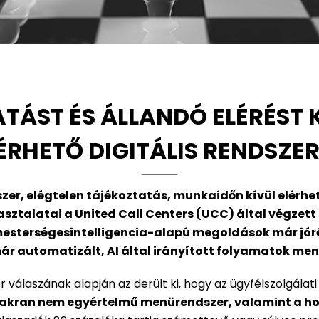
ÁST ÉS ÁLLANDÓ ELÉRÉST 
ÉRHETŐ DIGITÁLIS RENDSZE
er, elégtelen tájékoztatás, munkaidőn kívül elérhet
ztalatai a United Call Centers (UCC) által végzett f
 mesterségesintelligencia-alapú megoldások már jóré
r automatizált, AI által irányított folyamatok ment
 válaszának alapján az derült ki, hogy az ügyfélszolgála
yakran nem egyértelmű menürendszer, valamint a h