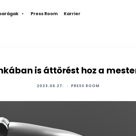
parágak
Press Room
Karrier
kában is áttörést hoz a mester
2023.06.27.
PRESS ROOM