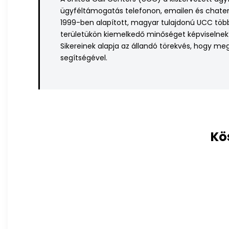
ügyféltámogatás telefonon, emailen és chaten, 
1999-ben alapított, magyar tulajdonú UCC több 
területükön kiemelkedő minőséget képviselnek a
Sikereinek alapja az állandó törekvés, hogy me
segítségével.
Kö