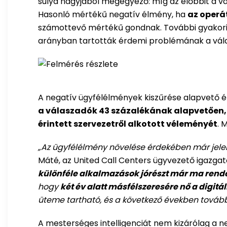
súlya nagyjából megegyező: míg az előbbit a v
Hasonló mértékű negatív élmény, ha
az operá
számottevő mértékű gondnak. További gyakori 
arányban tartották érdemi problémának a vál
A negatív ügyfélélmények kiszűrése alapvető ér
a válaszadók 43 százalékának alapvetően
érintett szervezetről alkotott véleményét
. 
„Az ügyfélélmény növelése érdekében már jelenl
Máté, az United Call Centers ügyvezető igazgat
különféle alkalmazások jórészt már ma rende
hogy
két év alatt másfélszeresére nő a digit
üteme tartható, és a következő években tovább 
A mesterséges intelligenciát nem kizárólag a n