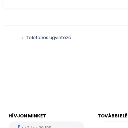
Post
Telefonos ügyintéző
navigation
HÍVJON MINKET
TOVÁBBI EL
+43 144 20 188