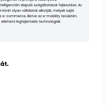
lligencián alapuló szolgáltatások fejlesztése. Az
örét olyan vállalatok alkotják, melyek saját
z e-commerce, illetve az e-mobility területén.
 elérhető legfejlettebb technológiák
át.