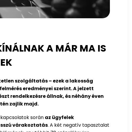
KÍNÁLNAK A MÁR MA IS
REK
etlen szolgáltatás – ezek a lakosság
elmérés eredményei szerint. A jelzett
szt rendelkezésre állnak, és néhány éven
én zajlik majd.
ti kapcsolatok során
az ügyfelek
osszú várakoztatás
. A két negatív tapasztalat