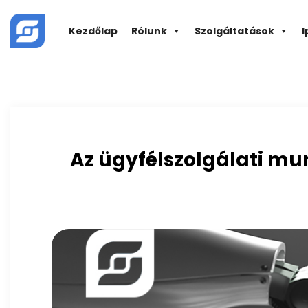
Skip
to
Kezdőlap
Rólunk
Szolgáltatások
I
content
Az ügyfélszolgálati mun