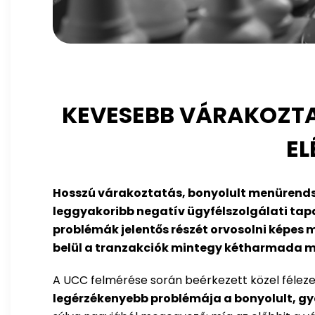
KEVESEBB VÁRAKOZTAT
EL
Hosszú várakoztatás, bonyolult menürendsz
leggyakoribb negatív ügyfélszolgálati tapas
problémák jelentős részét orvosolni képes
belül a tranzakciók mintegy kétharmada má
A UCC felmérése során beérkezett közel félezer
legérzékenyebb problémája a bonyolult, g