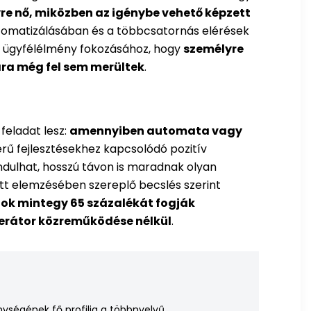
re nő, miközben az igénybe vehető képzett
tomatizálásában és a többcsatornás elérések
az ügyfélélmény fokozásához, hogy
személyre
ra még fel sem merültek
.
 feladat lesz:
amennyiben automata vagy
zerű fejlesztésekhez kapcsolódó pozitív
dulhat, hosszú távon is maradnak olyan
ett elemzésében szereplő becslés szerint
atok mintegy 65 százalékát fogják
perátor közreműködése nélkül
.
nységének fő profilja a többnyelvű