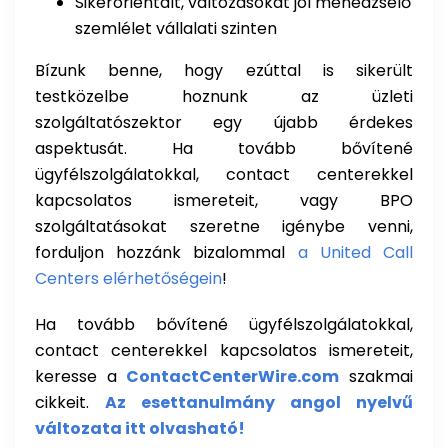
Sikerorientált, változásokat jól menedzselő
szemlélet vállalati szinten
Bízunk benne, hogy ezúttal is sikerült
testközelbe hoznunk az üzleti
szolgáltatószektor egy újabb érdekes
aspektusát. Ha tovább bővítené
ügyfélszolgálatokkal, contact centerekkel
kapcsolatos ismereteit, vagy BPO
szolgáltatásokat szeretne igénybe venni,
forduljon hozzánk bizalommal
a United Call
Centers elérhetőségein
!
Ha tovább bővítené ügyfélszolgálatokkal,
contact centerekkel kapcsolatos ismereteit,
keresse a
ContactCenterWire.com
szakmai
cikkeit.
Az esettanulmány angol nyelvű
változata itt olvasható!