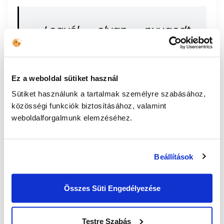
„Legyél olyan nyugodt,
amennyire csak
lehetséges! Csak vegyél
Ez a weboldal sütiket használ
egy nagy levegőt, és ne
Sütiket használunk a tartalmak személyre szabásához,
hagyd, hogy a stressz miatt
közösségi funkciók biztosításához, valamint
hibákat kövess el!
weboldalforgalmunk elemzéséhez.
Ugyanilyen fontos, hogy
rászánd az időt a
Beállítások
programmal való
Összes Süti Engedélyezése
ismerkedésre. Gyakorolj,
jegyzetelj a tesztelés során,
Testre Szabás