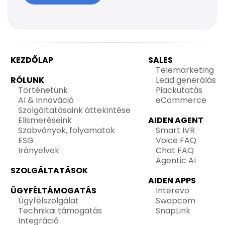
KEZDŐLAP
SALES
Telemarketing
RÓLUNK
Lead generálás
Történetünk
Piackutatás
AI & Innováció
eCommerce
Szolgáltatásaink áttekintése
Elismeréseink
AIDEN AGENT
Szabványok, folyamatok
Smart IVR
ESG
Voice FAQ
Irányelvek
Chat FAQ
Agentic AI
SZOLGÁLTATÁSOK
AIDEN APPS
ÜGYFÉLTÁMOGATÁS
Interevo
Ügyfélszolgálat
Swapcom
Technikai támogatás
SnapLink
Integráció