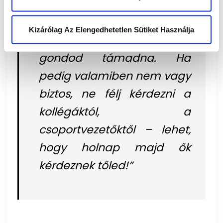
készíts feljegyzéseket a
képzés alatt, amiket
Kizárólag Az Elengedhetetlen Sütiket Használja
bármikor elővehetsz, ha
gondod támadna. Ha
pedig valamiben nem vagy
biztos, ne félj kérdezni a
kollégáktól, a
csoportvezetőktől – lehet,
hogy holnap majd ők
kérdeznek tőled!”