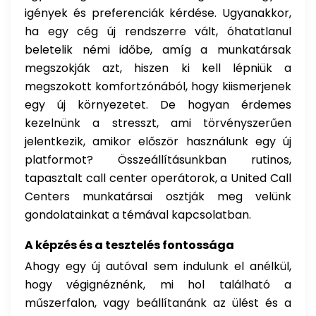
igények és preferenciák kérdése. Ugyanakkor,
ha egy cég új rendszerre vált, óhatatlanul
beletelik némi időbe, amíg a munkatársak
megszokják azt, hiszen ki kell lépniük a
megszokott komfortzónából, hogy kiismerjenek
egy új környezetet. De hogyan érdemes
kezelnünk a stresszt, ami törvényszerűen
jelentkezik, amikor először használunk egy új
platformot? Összeállításunkban rutinos,
tapasztalt call center operátorok, a United Call
Centers munkatársai osztják meg velünk
gondolatainkat a témával kapcsolatban.
A képzés és a tesztelés fontossága
Ahogy egy új autóval sem indulunk el anélkül,
hogy végignéznénk, mi hol található a
műszerfalon, vagy beállítanánk az ülést és a