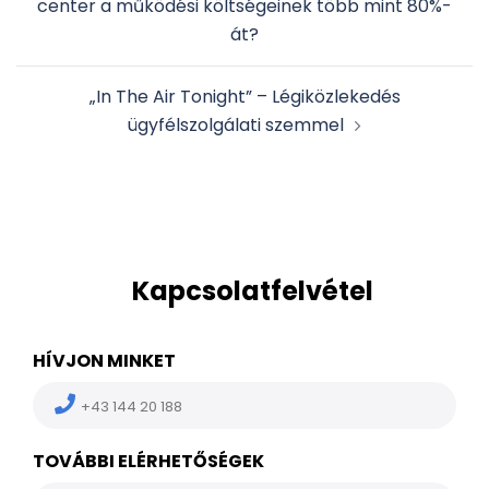
center a működési költségeinek több mint 80%-
át?
„In The Air Tonight” – Légiközlekedés
ügyfélszolgálati szemmel
Kapcsolatfelvétel
HÍVJON MINKET
+43 144 20 188
TOVÁBBI ELÉRHETŐSÉGEK