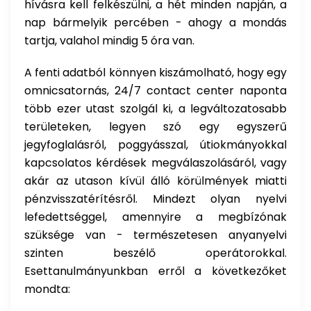
hívásra kell felkészülni, a hét minden napján, a
nap bármelyik percében - ahogy a mondás
tartja, valahol mindig 5 óra van.
A fenti adatból könnyen kiszámolható, hogy egy
omnicsatornás, 24/7 contact center naponta
több ezer utast szolgál ki, a legváltozatosabb
területeken, legyen szó egy egyszerű
jegyfoglalásról, poggyásszal, útiokmányokkal
kapcsolatos kérdések megválaszolásáról, vagy
akár az utason kívül álló körülmények miatti
pénzvisszatérítésről. Mindezt olyan nyelvi
lefedettséggel, amennyire a megbízónak
szüksége van - természetesen anyanyelvi
szinten beszélő operátorokkal.
Esettanulmányunkban erről a következőket
mondta: