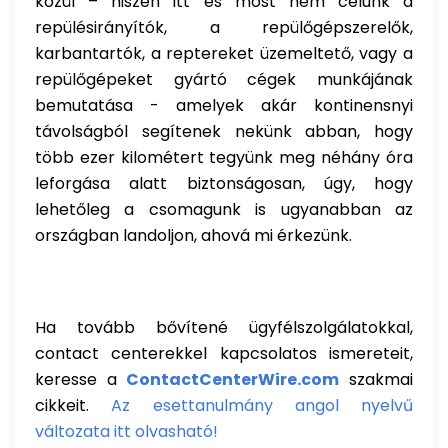
közül – hiszen itt és most nem célunk a
repülésirányítók, a repülőgépszerelők,
karbantartók, a reptereket üzemeltető, vagy a
repülőgépeket gyártó cégek munkájának
bemutatása - amelyek akár kontinensnyi
távolságból segítenek nekünk abban, hogy
több ezer kilométert tegyünk meg néhány óra
leforgása alatt biztonságosan, úgy, hogy
lehetőleg a csomagunk is ugyanabban az
országban landoljon, ahová mi érkezünk.
Ha tovább bővítené ügyfélszolgálatokkal,
contact centerekkel kapcsolatos ismereteit,
keresse a
ContactCenterWire.com
szakmai
cikkeit.
Az esettanulmány angol nyelvű
változata itt olvasható!