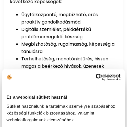
következő képességek:
Ügyfélközpontú, megbízható, erős
proaktív gondolkodásmód.
Digitális szemlélet, példaértékű
problémamegoldó készség
Megbízhatóság, rugalmasság, képesség a
tanulásra
Terhelhetőség, monotóniatűrés, hiszen
magas a beérkező hívások, üzenetek
száma
Ez a weboldal sütiket használ
„Összetett kampányról
Sütiket használunk a tartalmak személyre szabásához,
beszélünk, az operátorok
közösségi funkciók biztosításához, valamint
számára az előzetes
weboldalforgalmunk elemzéséhez.