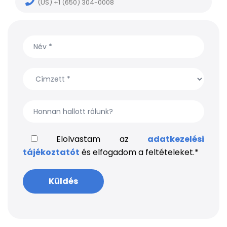
(US) +1 (650) 304-0008
Elolvastam az
adatkezelési
tájékoztatót
és elfogadom a feltételeket.
*