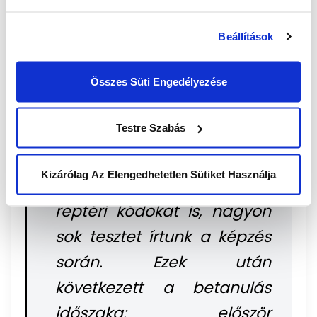
tréning két hétig tart, ami
contact center
Beállítások
viszonylatban kifejezetten
hosszúnak számít. Nagyon
Összes Süti Engedélyezése
sok speciális dolgot meg
Testre Szabás
kellett tanulnunk, az egyes
rendszerek kezelése mellett
Kizárólag Az Elengedhetetlen Sütiket Használja
tudnunk kell például a
reptéri kódokat is, nagyon
sok tesztet írtunk a képzés
során. Ezek után
következett a betanulás
időszaka: először