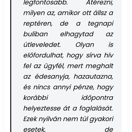
legfontosabb. Átérezni,
milyen az, amikor ott állsz a
reptéren, de a tegnapi
buliban elhagytad az
útleveledet. Olyan is
előfordulhat, hogy sírva hív
fel az ügyfél, mert meghalt
az édesanyja, hazautazna,
és nincs annyi pénze, hogy
korábbi időpontra
helyeztesse át a foglalását.
Ezek nyilván nem túl gyakori
esetek, de