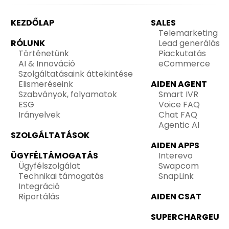
KEZDŐLAP
SALES
Telemarketing
RÓLUNK
Lead generálás
Történetünk
Piackutatás
AI & Innováció
eCommerce
Szolgáltatásaink áttekintése
Elismeréseink
AIDEN AGENT
Szabványok, folyamatok
Smart IVR
ESG
Voice FAQ
Irányelvek
Chat FAQ
Agentic AI
SZOLGÁLTATÁSOK
AIDEN APPS
ÜGYFÉLTÁMOGATÁS
Interevo
Ügyfélszolgálat
Swapcom
Technikai támogatás
SnapLink
Integráció
Riportálás
AIDEN CSAT
SUPERCHARGEU