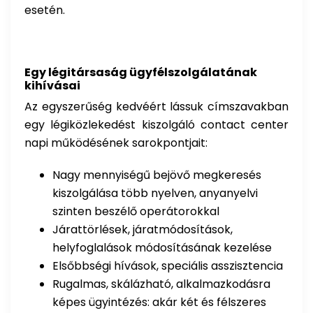
esetén.
Egy légitársaság ügyfélszolgálatának
kihívásai
Az egyszerűség kedvéért lássuk címszavakban
egy légiközlekedést kiszolgáló contact center
napi működésének sarokpontjait:
Nagy mennyiségű bejövő megkeresés
kiszolgálása több nyelven, anyanyelvi
szinten beszélő operátorokkal
Járattörlések, járatmódosítások,
helyfoglalások módosításának kezelése
Elsőbbségi hívások, speciális asszisztencia
Rugalmas, skálázható, alkalmazkodásra
képes ügyintézés: akár két és félszeres