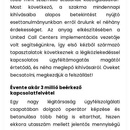
Most következő, a szakma mindennapi
kihívásaiba alapos betekintést nyújtó
esettanulmányunkban erről árulunk el néhány
érdekességet. Az anyag elkészítésében a
United Call Centers implementációs vezetője
volt segítségünkre, így első kézből származó
tapasztalatok következnek a légiközlekedéssel
kapcsolatos ügyféltámogatás magától
értetődő, és néha meglepő kihívásairól. Öveket
becsatolni, megkezdjük a felszállást!
Évente akár 3 millió beérkező
kapcsolatfelvétel
Egy nagy légitársaság ügyfélszolgálati
csapatában dolgozó operátor képzése és
betanulása több hétig is eltarthat, hiszen
ekkora utasszám mellett jelentős mennyiségű