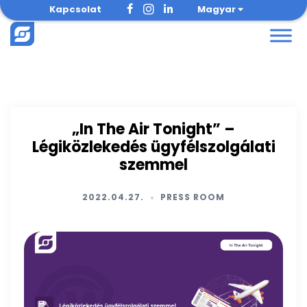
Skip
Kapcsolat
Magyar
to
content
„In The Air Tonight” –
Légiközlekedés ügyfélszolgálati
szemmel
2022.04.27.
PRESS ROOM