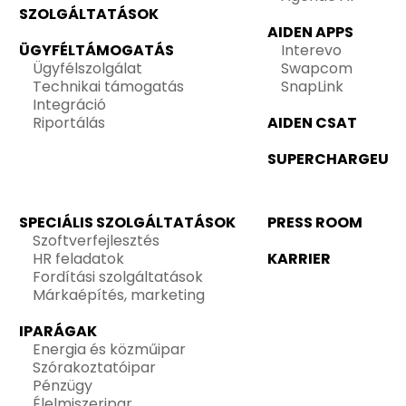
SZOLGÁLTATÁSOK
AIDEN APPS
ÜGYFÉLTÁMOGATÁS
Interevo
Ügyfélszolgálat
Swapcom
Technikai támogatás
SnapLink
Integráció
Riportálás
AIDEN CSAT
SUPERCHARGEU
SPECIÁLIS SZOLGÁLTATÁSOK
PRESS ROOM
Szoftverfejlesztés
HR feladatok
KARRIER
Fordítási szolgáltatások
Márkaépítés, marketing
IPARÁGAK
Energia és közműipar
Szórakoztatóipar
Pénzügy
Élelmiszeripar