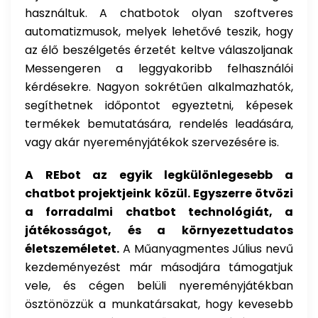
használtuk. A chatbotok olyan szoftveres
automatizmusok, melyek lehetővé teszik, hogy
az élő beszélgetés érzetét keltve válaszoljanak
Messengeren a leggyakoribb felhasználói
kérdésekre. Nagyon sokrétűen alkalmazhatók,
segíthetnek időpontot egyeztetni, képesek
termékek bemutatására, rendelés leadására,
vagy akár nyereményjátékok szervezésére is.
A REbot az egyik legkülönlegesebb a
chatbot projektjeink közül. Egyszerre ötvözi
a forradalmi chatbot technológiát, a
játékosságot, és a környezettudatos
életszeméletet.
A Műanyagmentes Július nevű
kezdeményezést már másodjára támogatjuk
vele, és cégen belüli nyereményjátékban
ösztönözzük a munkatársakat, hogy kevesebb