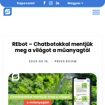
Skip
Kapcsolat
Magyar
to
content
REbot – Chatbotokkal mentjük
meg a világot a műanyagtól
2020.09.16.
PRESS ROOM