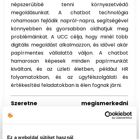
népszerűbbé tenni környezetvédő
megoldásunkat. A chatbot technológia
rohamosan fejlődik napról-napra, segítségével
könnyebben és gyorsabban oldhatjuk meg
problémáinkat. A UCC célja, hogy minél több
digitális megoldást alkalmazzon, és idővel akár
papírmentes vállalattá váljon. A chatbot
hamarosan képesek minden papírmunkát
kiváltani, és az üzleti életben, például HR
folyamatokban, és az ügyfélszolgálati és
értékesítési feladatokban is élen fognak járni.
Szeretne megismerkedni
chatbotjainkkal? Keressen minket:
Weblap:
https://unitedcallcenters.hu
Email:
info@unitedcallcenters.hu
Tel.:
+36 1 510 0056
Ez a weboldal sütiket használ