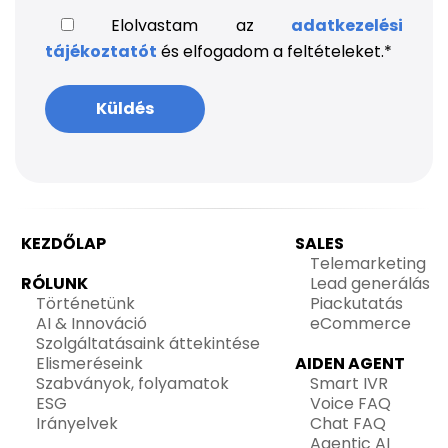
Elolvastam az
adatkezelési
tájékoztatót
és elfogadom a feltételeket.
*
KEZDŐLAP
SALES
Telemarketing
RÓLUNK
Lead generálás
Történetünk
Piackutatás
AI & Innováció
eCommerce
Szolgáltatásaink áttekintése
Elismeréseink
AIDEN AGENT
Szabványok, folyamatok
Smart IVR
ESG
Voice FAQ
Irányelvek
Chat FAQ
Agentic AI