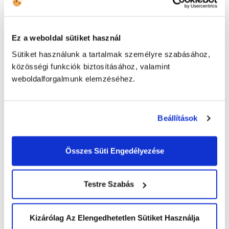
Biztosak vagyunk benne, hogy a jövő is
együttműködésekben, eredményekben gazdag
lesz, és tovább segítjük, hozzájárulunk a Magyar
Ez a weboldal sütiket használ
Vöröskereszt áldozatos munkájához.
Sütiket használunk a tartalmak személyre szabásához,
A Magyar Vöröskereszt honlapján is elolvasható
közösségi funkciók biztosításához, valamint
az eseményről írt bejegyzés, amely
itt érhető el
.
weboldalforgalmunk elemzéséhez.
Beállítások
Összes Süti Engedélyezése
Post
Az Év Felelős Foglalkoztatója
navigation
Testre Szabás
Levél a gyermekeknek, itt a UCC Mikulás!
Kizárólag Az Elengedhetetlen Sütiket Használja