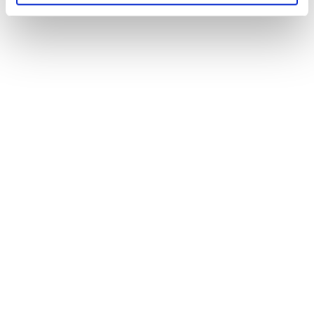
Kapcsolatfelvétel
HÍVJON MINKET
+43 144 20 188
TOVÁBBI ELÉRHETŐSÉGEK
(HU) +36 1 999 9615
(US) +1 (650) 304-0008