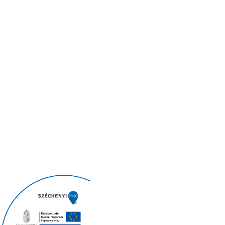
Legyen naprakész legfrissebb híreinkkel!
Hozzájárulok ahhoz, hogy a United Call Centers az
általam megadott e-mail címre hírlevelet küldjön az
adatkezelési tájékoztatóban
foglaltak szerint.
Copyright © 2026
United Call Centers Ltd.
|
|
|
ADATVÉDELMI TÁJÉKOZTATÓ
VISSZAÉLÉS BEJELENTŐ
ETIKAI KÓDEX
|
ETIKAI IRÁNYELVEK VEZETŐKNEK
NEMEK KÖZÖTTI ESÉLYEGYENLŐSÉGI
|
TERV (NET)
VÁLLALATI INTEGRITÁSI NYILATKOZAT
|
|
ISO 9001:2015
ISO 27001:2022
PÁLYÁZATOK