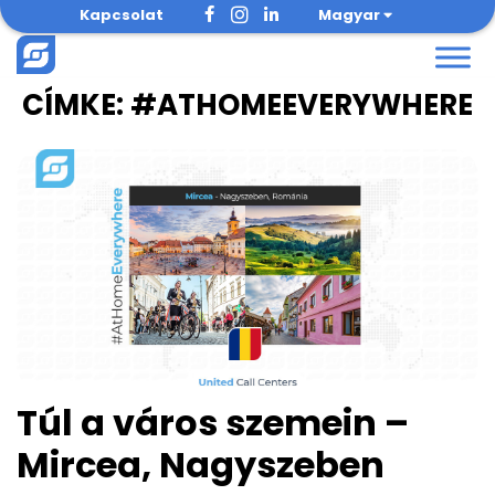
Skip
Kapcsolat
Magyar
to
content
CÍMKE:
#ATHOMEEVERYWHERE
Túl a város szemein –
Mircea, Nagyszeben