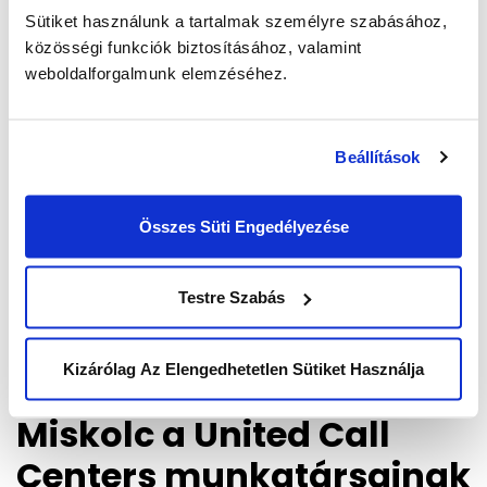
helyet másért szereti, és most be is mutatja őket
Sütiket használunk a tartalmak személyre szabásához,
közösségi funkciók biztosításához, valamint
saját szavaival.
weboldalforgalmunk elemzéséhez.
Read more
Beállítások
Összes Süti Engedélyezése
Testre Szabás
Kizárólag Az Elengedhetetlen Sütiket Használja
Miskolc a United Call
Centers munkatársainak