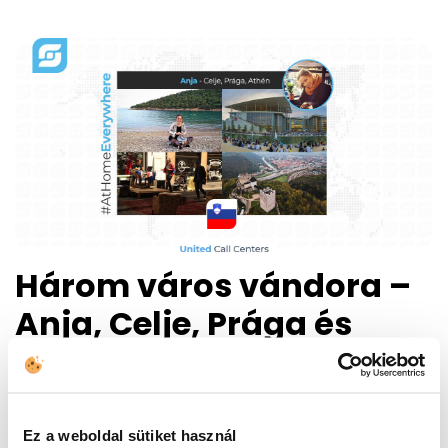
Három város vándora –
Anja, Celje, Prága és
Athén
Anja, a United Call Centers munkatársa három
Ez a weboldal sütiket használ
európai várost is otthonának nevezhet. Mindhárom