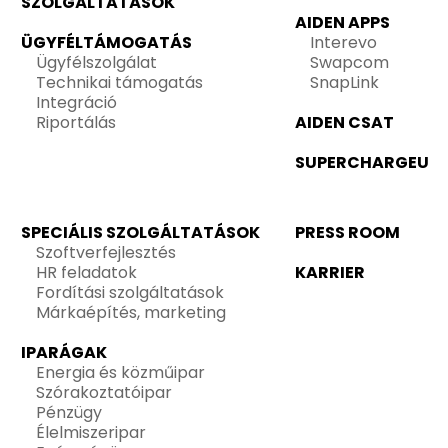
SZOLGÁLTATÁSOK
AIDEN APPS
ÜGYFÉLTÁMOGATÁS
Interevo
Ügyfélszolgálat
Swapcom
Technikai támogatás
SnapLink
Integráció
Riportálás
AIDEN CSAT
SUPERCHARGEU
SPECIÁLIS SZOLGÁLTATÁSOK
PRESS ROOM
Szoftverfejlesztés
HR feladatok
KARRIER
Fordítási szolgáltatások
Márkaépítés, marketing
IPARÁGAK
Energia és közműipar
Szórakoztatóipar
Pénzügy
Élelmiszeripar