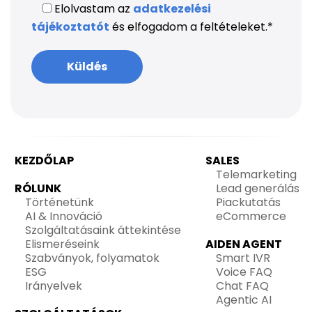
Elolvastam az
adatkezelési
tájékoztatót
és elfogadom a feltételeket.
*
KEZDŐLAP
SALES
Telemarketing
RÓLUNK
Lead generálás
Történetünk
Piackutatás
AI & Innováció
eCommerce
Szolgáltatásaink áttekintése
Elismeréseink
AIDEN AGENT
Szabványok, folyamatok
Smart IVR
ESG
Voice FAQ
Irányelvek
Chat FAQ
Agentic AI