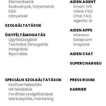
Elismeréseink
AIDEN AGENT
Szabványok, folyamatok
Smart IVR
ESG
Voice FAQ
Irányelvek
Chat FAQ
Agentic AI
SZOLGÁLTATÁSOK
AIDEN APPS
ÜGYFÉLTÁMOGATÁS
Interevo
Ügyfélszolgálat
Swapcom
Technikai támogatás
SnapLink
Integráció
Riportálás
AIDEN CSAT
SUPERCHARGEU
SPECIÁLIS SZOLGÁLTATÁSOK
PRESS ROOM
Szoftverfejlesztés
HR feladatok
KARRIER
Fordítási szolgáltatások
Márkaépítés, marketing