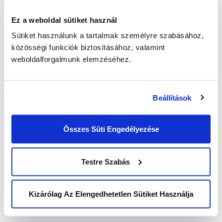
innováció és a technológiai átalakulás témáit
érintő beszélgetéseinket.
Ez a weboldal sütiket használ
Sütiket használunk a tartalmak személyre szabásához,
Formáljuk együtt a jövőt!
közösségi funkciók biztosításához, valamint
weboldalforgalmunk elemzéséhez.
Beállítások
Post
Összes Süti Engedélyezése
IT Specialist
navigation
Testre Szabás
Digital Success Managert keres a UCC!
Kizárólag Az Elengedhetetlen Sütiket Használja