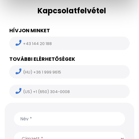
Kapcsolatfelvétel
HÍVJON MINKET
+43 144 20 188
TOVÁBBI ELÉRHETŐSÉGEK
(HU) +36 1 999 9615
(US) +1 (650) 304-0008