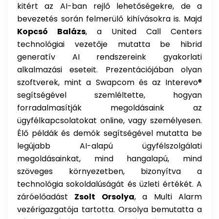
kitért az AI-ban rejlő lehetőségekre, de a
bevezetés során felmerülő kihívásokra is. Majd
Kopcsó Balázs
, a United Call Centers
technológiai vezetője mutatta be hibrid
generatív AI rendszereink gyakorlati
alkalmazási eseteit. Prezentációjában olyan
szoftverek, mint a Swapcom és az Interevo®
segítségével szemléltette, hogyan
forradalmasítják megoldásaink az
ügyfélkapcsolatokat online, vagy személyesen.
Élő példák és demók segítségével mutatta be
legújabb AI-alapú ügyfélszolgálati
megoldásainkat, mind hangalapú, mind
szöveges környezetben, bizonyítva a
technológia sokoldalúságát és üzleti értékét. A
záróelőadást
Zsolt Orsolya
, a Multi Alarm
vezérigazgatója tartotta. Orsolya bemutatta a