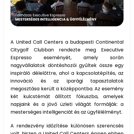
A United Call Centers a budapesti Continental
Citygolf Clubban rendezte meg Executive
Espresso eseményét, amely során
nagyvállalatok döntéshozói gyűltek össze egy
inspiráló délelőttre, ahol a kapcsolatépítés, az
innováció és az iparági tapasztalatok
megosztása került a középpontba. Az esemény
két kulcstémát állított fókuszba, amelyek
napjaink és a jövő üzleti világát formálják: a
mesterséges intelligenciát és az ügyfélélményt.
A rendezvény időzítése különösen szerencsés
volt, hiszen a United Call Centers éppen ebben