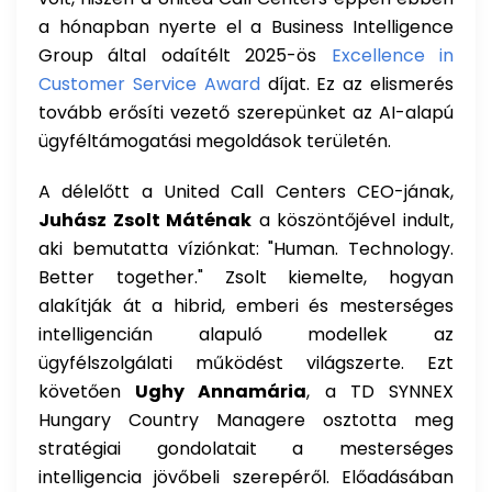
a hónapban nyerte el a Business Intelligence
Group által odaítélt 2025-ös
Excellence in
Customer Service Award
díjat. Ez az elismerés
tovább erősíti vezető szerepünket az AI-alapú
ügyféltámogatási megoldások területén.
A délelőtt a United Call Centers CEO-jának,
Juhász Zsolt Máténak
a köszöntőjével indult,
aki bemutatta víziónkat: "Human. Technology.
Better together." Zsolt kiemelte, hogyan
alakítják át a hibrid, emberi és mesterséges
intelligencián alapuló modellek az
ügyfélszolgálati működést világszerte. Ezt
követően
Ughy Annamária
, a TD SYNNEX
Hungary Country Managere osztotta meg
stratégiai gondolatait a mesterséges
intelligencia jövőbeli szerepéről. Előadásában