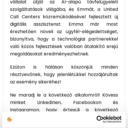
vállalat útját az AI-alapú távfelügyeleti
szolgáltatások világába, és Emmát, a United
Call Centers közreműködésével fejlesztett új
digitális asszisztenst. Emma már most
érezhetően növeli az ügyfél-elégedettséget,
bizonyítva, hogy a technológiai partnerekkel
való közös fejlesztések valóban átalakító erejű
megoldásokat eredményezhetnek.
Ezúton is hálásan köszönjük minden
résztvevőnek, hogy jelenlétükkel hozzájárultak
az esemény sikeréhez!
Ne maradj le a következő alkalomról! Kövess
minket LinkedInen, Facebookon és
Instagramon, hogy értesülj a következő
Executive Espresso események időpontjáról! A
jövőben is folytatjuk az AI, az ügyfélélmény, az