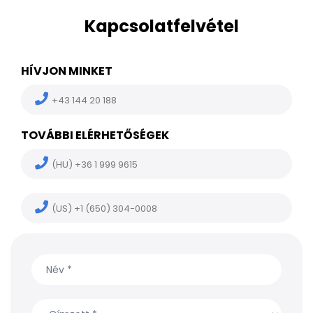
Kapcsolatfelvétel
HÍVJON MINKET
+43 144 20 188
TOVÁBBI ELÉRHETŐSÉGEK
(HU) +36 1 999 9615
(US) +1 (650) 304-0008