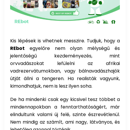
Kis lépések is vihetnek messzire. Tudjuk, hogy a
REbot
egyelőre nem olyan mélységű és
jelentőségű kezdeményezés, mint
orvvadászokat lefülelni az afrikai
vadrezervátumokban, vagy bálnavadászhajók
útját állni a tengeren. Ha realisták vagyunk,
kimondhatjuk, nem is lesz ilyen soha.
De ha mindenki csak egy kicsivel tesz többet a
mindennapokban a fenntarthatóságért, már
elindultunk valami új felé, szinte észrevétlenül.
Nem mindig az számít, ami nagy, látványos, és
lehetőleg azonnal történik.