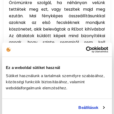
Örömünkre szolgál, ha néhányan velünk
tettétek meg ezt, vagy teszitek majd meg
ezután. Mai fényképes összeállításunkkal
azoknak az első fecskéknek mondjunk
köszönetet, akik belevágtak a REbot kihívásba!
Az általatok küldött képek mind bizonyítékai
annak, hogy szinte semmiről sem kell
lemondanunk ahhoz, hogy változtatni tudjunk.
Csak így tovább!
Oszd meg velünk, hogyan teszel a
Ez a weboldal sütiket használ
környezetért a mindennapokban, és máris
Sütiket használunk a tartalmak személyre szabásához,
játszva szeretsz pontokat
az interaktív REbot
közösségi funkciók biztosításához, valamint
kihívásban!
weboldalforgalmunk elemzéséhez.
Beállítások