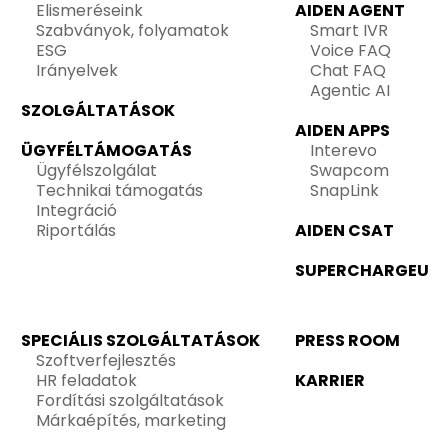
Elismeréseink
AIDEN AGENT
Szabványok, folyamatok
Smart IVR
ESG
Voice FAQ
Irányelvek
Chat FAQ
Agentic AI
SZOLGÁLTATÁSOK
AIDEN APPS
ÜGYFÉLTÁMOGATÁS
Interevo
Ügyfélszolgálat
Swapcom
Technikai támogatás
SnapLink
Integráció
Riportálás
AIDEN CSAT
SUPERCHARGEU
SPECIÁLIS SZOLGÁLTATÁSOK
PRESS ROOM
Szoftverfejlesztés
HR feladatok
KARRIER
Fordítási szolgáltatások
Márkaépítés, marketing