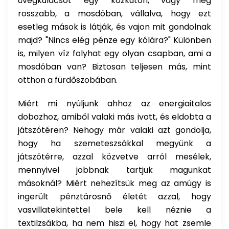
üvegkulacsot egy közkúton, vagy még
rosszabb, a mosdóban, vállalva, hogy ezt
esetleg mások is látják, és vajon mit gondolnak
majd? "Nincs elég pénze egy kólára?" Különben
is, milyen víz folyhat egy olyan csapban, ami a
mosdóban van? Biztosan teljesen más, mint
otthon a fürdőszobában.
Miért mi nyúljunk ahhoz az energiaitalos
dobozhoz, amiből valaki más ivott, és eldobta a
játszótéren? Nehogy már valaki azt gondolja,
hogy ha szemeteszsákkal megyünk a
játszótérre, azzal közvetve arról mesélek,
mennyivel jobbnak tartjuk magunkat
másoknál? Miért nehezítsük meg az amúgy is
ingerült pénztárosnő életét azzal, hogy
vasvillatekintettel bele kell néznie a
textilzsákba, ha nem hiszi el, hogy hat zsemle