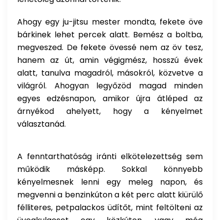
Ahogy egy ju-jitsu mester mondta, fekete öve
bárkinek lehet percek alatt. Bemész a boltba,
megveszed. De fekete övessé nem az öv tesz,
hanem az út, amin végigmész, hosszú évek
alatt, tanulva magadról, másokról, közvetve a
világról. Ahogyan legyőzöd magad minden
egyes edzésnapon, amikor újra átléped az
árnyékod ahelyett, hogy a kényelmet
választanád.
A fenntarthatóság iránti elkötelezettség sem
működik másképp. Sokkal könnyebb
kényelmesnek lenni egy meleg napon, és
megvenni a benzinkúton a két perc alatt kiürülő
félliteres, petpalackos üdítőt, mint feltölteni az