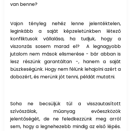
van benne?
Vajon tényleg nehéz lenne jelentéktelen,
leginkább a saját képzeletünkben létező
konfliktusok vállalása, ha tudjuk, hogy a
viszonzás sosem marad el? A legnagyobb
jutalom nem mások elismerése - bár abban is
lesz részünk garantáltan -, hanem a saját
büszkeségünk. Hogy nem félünk lehajolni azért a
dobozért, és merünk jót tenni, példát mutatni.
Soha ne becsüljük túl a visszautasított
szívószálak, műanyag evőeszközök
jelentőségét, de ne feledkezzünk meg arról
sem, hogy a legnehezebb mindig az első lépés.