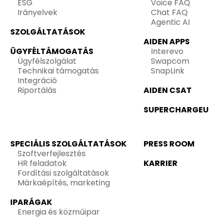
ESG
Voice FAQ
Irányelvek
Chat FAQ
Agentic AI
SZOLGÁLTATÁSOK
AIDEN APPS
ÜGYFÉLTÁMOGATÁS
Interevo
Ügyfélszolgálat
Swapcom
Technikai támogatás
SnapLink
Integráció
Riportálás
AIDEN CSAT
SUPERCHARGEU
SPECIÁLIS SZOLGÁLTATÁSOK
PRESS ROOM
Szoftverfejlesztés
HR feladatok
KARRIER
Fordítási szolgáltatások
Márkaépítés, marketing
IPARÁGAK
Energia és közműipar