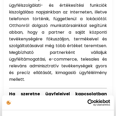
ügyfélszolgálati- és értékesítési funkciók
kiszolgálása napjainkban az Interneten, illetve
telefonon történik, függetlenül a lokációtól.
Otthonról dolgozó munkatársainkkal segítünk
abban, hogy a partner a saját központi
tevékenységére fókuszáljon, termékeivel és
szolgáltatásaival még több értéket teremtsen.
Megbízható partnerként vállaljuk
ügyféltámogatási, e-commerce, telesales és
releváns adminisztratív tevékenységek gyors
és precíz ellátását, kimagasló ügyfélélmény
mellett.
Ha szeretne ügyfeleivel kapcsolatban
maradni, és új ügyfeleket szerezni a válság
ellenére, forduljon szakértői csapatunkhoz.
Weblap:
https://unitedcallcenters.hu