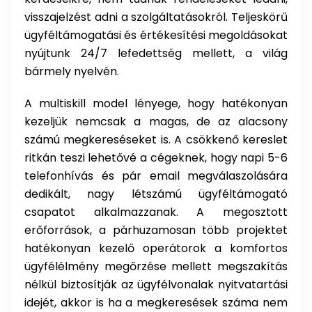
visszajelzést adni a szolgáltatásokról. Teljeskörű
ügyféltámogatási és értékesítési megoldásokat
nyújtunk 24/7 lefedettség mellett, a világ
bármely nyelvén.
A multiskill model lényege, hogy hatékonyan
kezeljük nemcsak a magas, de az alacsony
számú megkereséseket is. A csökkenő kereslet
ritkán teszi lehetővé a cégeknek, hogy napi 5-6
telefonhívás és pár email megválaszolására
dedikált, nagy létszámú ügyféltámogató
csapatot alkalmazzanak. A megosztott
erőforrások, a párhuzamosan több projektet
hatékonyan kezelő operátorok a komfortos
ügyfélélmény megőrzése mellett megszakítás
nélkül biztosítják az ügyfélvonalak nyitvatartási
idejét, akkor is ha a megkeresések száma nem