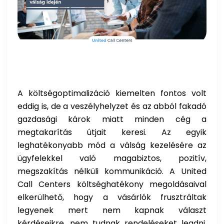
A költségoptimalizáció kiemelten fontos volt
eddig is, de a veszélyhelyzet és az abból fakadó
gazdasági károk miatt minden cég a
megtakarítás útjait keresi. Az egyik
leghatékonyabb mód a válság kezelésére az
ügyfelekkel való magabiztos, pozitív,
megszakítás nélküli kommunikáció. A
United
Call Centers
költséghatékony megoldásaival
elkerülhető, hogy a vásárlók frusztráltak
legyenek mert nem kapnak választ
kérdéseikre, nem tudnak rendeléseket leadni,