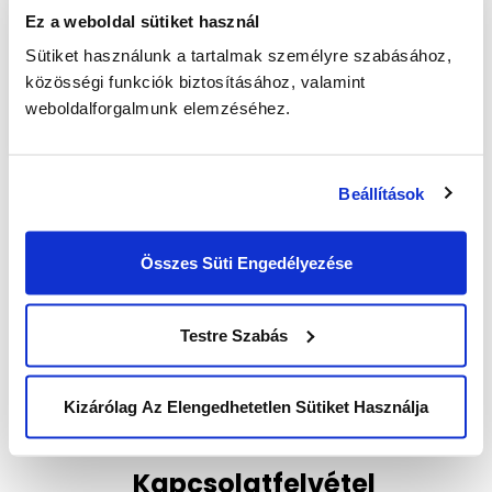
Email:
info@unitedcallcenters.hu
Ez a weboldal sütiket használ
Tel.:
+36 1 510 0056
Sütiket használunk a tartalmak személyre szabásához,
közösségi funkciók biztosításához, valamint
weboldalforgalmunk elemzéséhez.
Beállítások
Post
Boldog Nőnapot kíván a UCC
navigation
Összes Süti Engedélyezése
5 apróság, amit az édesanyákért tehetünk
Testre Szabás
Kizárólag Az Elengedhetetlen Sütiket Használja
Kapcsolatfelvétel