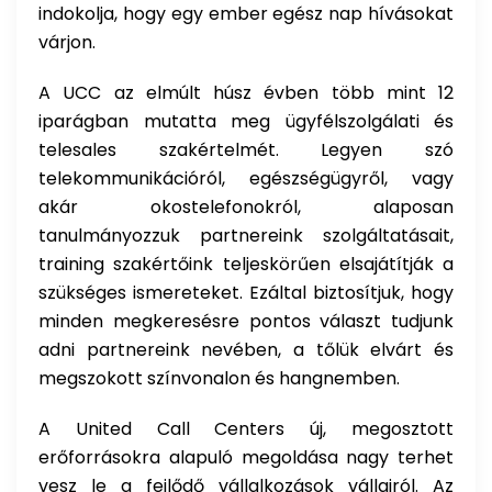
indokolja, hogy egy ember egész nap hívásokat
várjon.
A
UCC
az elmúlt húsz évben több mint 12
iparágban mutatta meg ügyfélszolgálati és
telesales szakértelmét. Legyen szó
telekommunikációról, egészségügyről, vagy
akár okostelefonokról, alaposan
tanulmányozzuk partnereink szolgáltatásait,
training szakértőink teljeskörűen elsajátítják a
szükséges ismereteket. Ezáltal biztosítjuk, hogy
minden megkeresésre pontos választ tudjunk
adni partnereink nevében, a tőlük elvárt és
megszokott színvonalon és hangnemben.
A
United Call Centers
új, megosztott
erőforrásokra alapuló megoldása nagy terhet
vesz le a fejlődő vállalkozások vállairól. Az