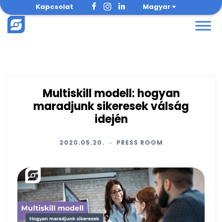
Skip
Kapcsolat
Magyar
to
content
Multiskill modell: hogyan
maradjunk sikeresek válság
idején
2020.05.20.
PRESS ROOM