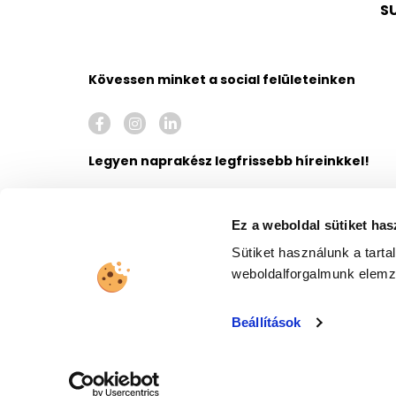
S
Kövessen minket a social felületeinken
Legyen naprakész legfrissebb híreinkkel!
Ez a weboldal sütiket has
Sütiket használunk a tart
Hozzájárulok ahhoz, hogy a United Call Centers
weboldalforgalmunk elem
Beállítások
|
|
ADATVÉDELMI TÁJÉKOZTATÓ
VISSZAÉLÉS BEJELENTŐ