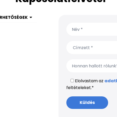
ÉRHETŐSÉGEK
 1 999 9615
(650) 304-0008
Elolvastam az
adatk
feltételeket.
*