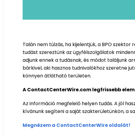
Talán nem túlzás, ha kijelentjük, a BPO szektor
tudást szereztünk az ügyfélszolgálatok mindenn
adjunk ennek a tudásnak, és módot találjunk ar
bárkivel, aki hasznos tudnivalókhoz szeretne ju
könnyen átlátható területen.
A ContactCenterWire.com legfrissebb elemz
Az információ megfelelő helyen tudás. A jól hasz
kívánunk segíteni a saját szakterületünkön, a s
Megnézem a ContactCenterWire oldalát!