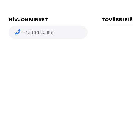
HÍVJON MINKET
TOVÁBBI EL
+43 144 20 188
(HU) +36
(US) +1 