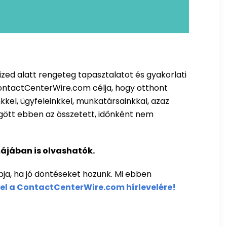
ized alatt rengeteg tapasztalatot és gyakorlati
 ContactCenterWire.com célja, hogy otthont
kel, ügyfeleinkkel, munkatársainkkal, azaz
mögött ebben az összetett, időnként nem
májában is olvashatók.
apja, ha jó döntéseket hozunk. Mi ebben
fel a ContactCenterWire.com hírlevelére!