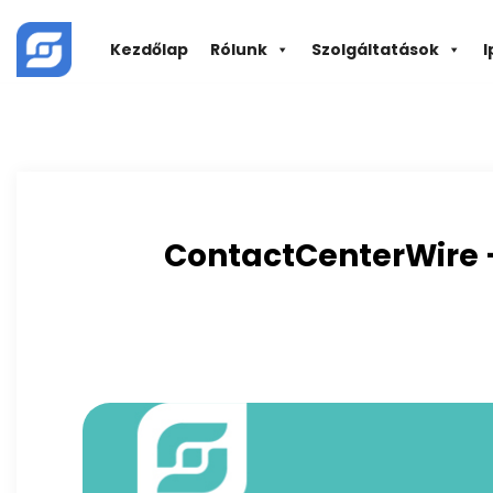
Skip
to
Kezdőlap
Rólunk
Szolgáltatások
I
content
ContactCenterWire –