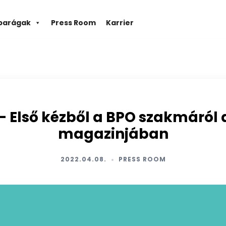
parágak
Press Room
Karrier
 Első kézből a BPO szakmáról a
magazinjában
2022.04.08.
PRESS ROOM