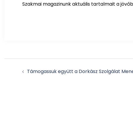
Szakmai magazinunk aktuális tartalmait a jövő
Post
Támogassuk együtt a Dorkász Szolgálat Menek
navigation