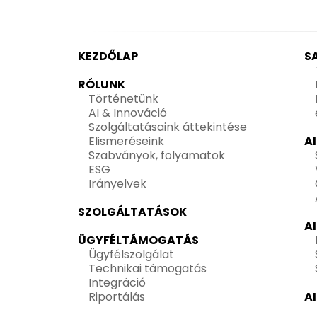
KEZDŐLAP
S
RÓLUNK
Történetünk
AI & Innováció
Szolgáltatásaink áttekintése
Elismeréseink
A
Szabványok, folyamatok
ESG
Irányelvek
SZOLGÁLTATÁSOK
A
ÜGYFÉLTÁMOGATÁS
Ügyfélszolgálat
Technikai támogatás
Integráció
Riportálás
A