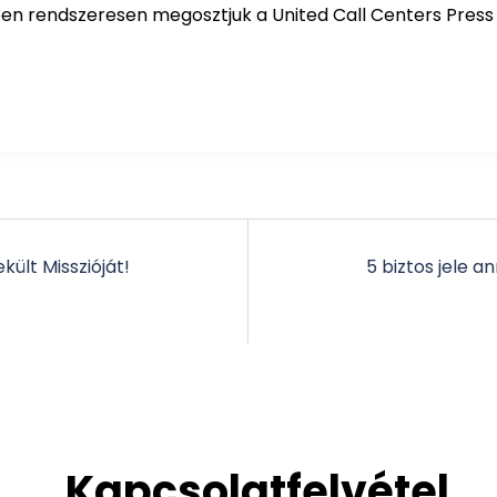
ben rendszeresen megosztjuk a United Call Centers Press
ült Misszióját!
5 biztos jele a
Kapcsolatfelvétel