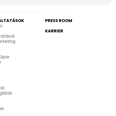
GÁLTATÁSOK
PRESS ROOM
és
KARRIER
ltatások
rketing
űipar
r
ió
glátás
ek