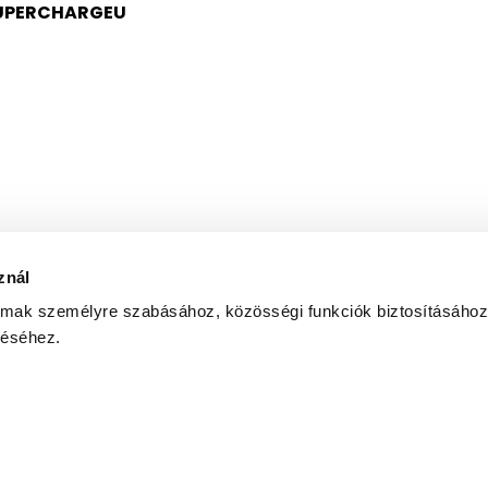
UPERCHARGEU
znál
almak személyre szabásához, közösségi funkciók biztosításához
 az általam megadott e-mail címre hírlevelet küldjön az
adatke
zéséhez.
Copyright © 2026
United Call Centers Ltd.
|
|
ETIKAI KÓDEX
ETIKAI IRÁNYELVEK VEZETŐKNEK
NEMEK KÖZÖTTI ESÉLYEGYENLŐ
|
|
ISO 9001:2015
ISO 27001:2022
PÁLYÁZATOK