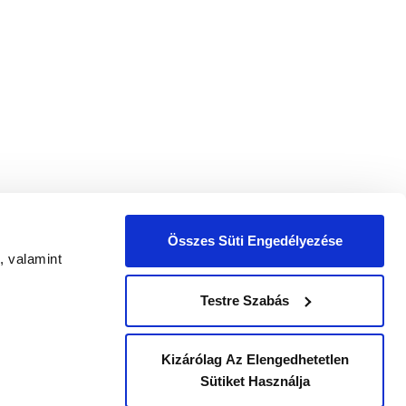
Összes Süti Engedélyezése
, valamint
zelési tájékoztatóban
foglaltak szerint.
Testre Szabás
Kizárólag Az Elengedhetetlen
|
SÉGI TERV (NET)
VÁLLALATI INTEGRITÁSI NYILATKOZAT
Sütiket Használja