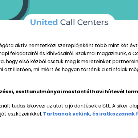
 régóta aktív nemzetközi szereplőjeként több mint két évt
api feladatairól és kihívásairól. Szakmai magazinunk, a
ra, hogy első kézből osszuk meg ismereteinket partnereink
tni azt illetően, mi miért és hogyan történik a színfalak 
ései, esettanulmányai mostantól havi hírlevél for
nált tudás kikövezi az utat a jó döntések előtt. A siker al
aját eszközeinkkel.
Tartsanak velünk, és iratkozzanak 