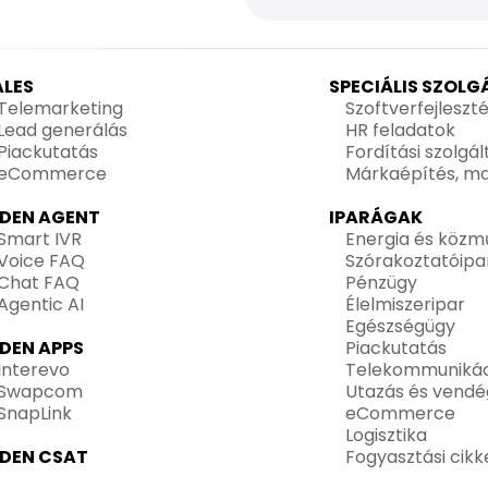
ALES
SPECIÁLIS SZOL
Telemarketing
Szoftverfejleszt
Lead generálás
HR feladatok
Piackutatás
Fordítási szolgá
eCommerce
Márkaépítés, ma
IDEN AGENT
IPARÁGAK
Smart IVR
Energia és közm
Voice FAQ
Szórakoztatóipa
Chat FAQ
Pénzügy
Agentic AI
Élelmiszeripar
Egészségügy
IDEN APPS
Piackutatás
Interevo
Telekommunikác
Swapcom
Utazás és vendé
SnapLink
eCommerce
Logisztika
IDEN CSAT
Fogyasztási cikk