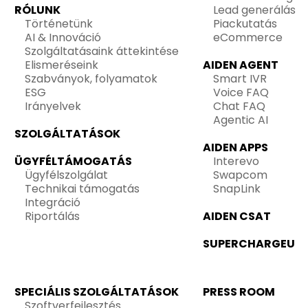
RÓLUNK
Lead generálás
Történetünk
Piackutatás
AI & Innováció
eCommerce
Szolgáltatásaink áttekintése
Elismeréseink
AIDEN AGENT
Szabványok, folyamatok
Smart IVR
ESG
Voice FAQ
Irányelvek
Chat FAQ
Agentic AI
SZOLGÁLTATÁSOK
AIDEN APPS
ÜGYFÉLTÁMOGATÁS
Interevo
Ügyfélszolgálat
Swapcom
Technikai támogatás
SnapLink
Integráció
Riportálás
AIDEN CSAT
SUPERCHARGEU
SPECIÁLIS SZOLGÁLTATÁSOK
PRESS ROOM
Szoftverfejlesztés