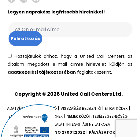
Legyen naprakész legfrissebb híreinkkel!
Hozzájárulok ahhoz, hogy a United Call Centers az
általam megadott e-mail címre hírlevelet küldjön az
adatkezelési tájékoztatóban
foglaltak szerint.
Copyright © 2026
United Call Centers Ltd.
|
|
|
ADATVÉDELMI TÁJÉKOZTATÓ
VISSZAÉLÉS BEJELENTŐ
ETIKAI KÓDEX
|
ETIKAI IRÁNYELVEK VEZETŐKNEK
NEMEK KÖZÖTTI ESÉLYEGYENLŐSÉGI
|
TERV (NET)
VÁLLALATI INTEGRITÁSI NYILATKOZAT
|
|
ISO 9001:2015
ISO 27001:2022
PÁLYÁZATOK