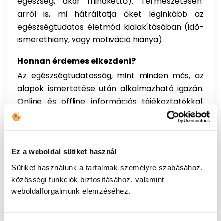
egészség, akár mindkettő). Természetesen
arról is, mi hátráltatja őket leginkább az
egészségtudatos életmód kialakításában (idő-
ismerethiány, vagy motiváció hiánya).
Honnan érdemes elkezdeni?
Az egészségtudatosság, mint minden más, az
alapok ismertetése után alkalmazható igazán.
Online és offline információs tájékoztatókkal,
valamint a tudásanyagon túl eszközökkel is
biztosítjuk kollégáink egészségtudatosság
irányában tett lépéseit első körben (akár az
irodákba kihelyezett turmixgépekkel,
Ez a weboldal sütiket használ
amelyekkel kedvenc gyümölcseiket,
Sütiket használunk a tartalmak személyre szabásához,
zöldségeiket készíthetik el pillanatok alatt, akár
közösségi funkciók biztosításához, valamint
a közeljövőben indított hírlevelekkel). A
weboldalforgalmunk elemzéséhez.
továbbiakban a folyamatos visszajelzésekre
reagálva tesszük mindennapivá