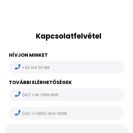
Kapcsolatfelvétel
HÍVJON MINKET
+43 144 20 188
TOVÁBBI ELÉRHETŐSÉGEK
(HU) +36 1 999 9615
(US) +1 (650) 304-0008