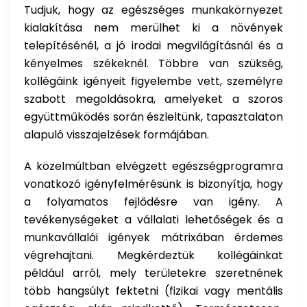
Tudjuk, hogy az egészséges munkakörnyezet
kialakítása nem merülhet ki a növények
telepítésénél, a jó irodai megvilágításnál és a
kényelmes székeknél. Többre van szükség,
kollégáink igényeit figyelembe vett, személyre
szabott megoldásokra, amelyeket a szoros
együttműködés során észleltünk, tapasztalaton
alapuló visszajelzések formájában.
A közelmúltban elvégzett egészségprogramra
vonatkozó igényfelmérésünk is bizonyítja, hogy
a folyamatos fejlődésre van igény. A
tevékenységeket a vállalati lehetőségek és a
munkavállalói igények mátrixában érdemes
végrehajtani. Megkérdeztük kollégáinkat
például arról, mely területekre szeretnének
több hangsúlyt fektetni (fizikai vagy mentális