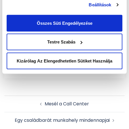
egészségtudatos törekvéseinket. Programunk
Beállítások
során tehát mind a fizikai, mind pedig a mentális
egészségre hangsúlyt fektetünk, eredményeiről
Összes Süti Engedélyezése
pedig különböző platformjainkon beszámolunk.
Ezzel is motiváljuk a kollégákat, ahogy
környezetünket is, jó példát mutatva a vállalati
Testre Szabás
foglalkoztatói tudatosság területén.
Kizárólag Az Elengedhetetlen Sütiket Használja
Post
Mesél a Call Center
navigation
Egy családbarát munkahely mindennapjai