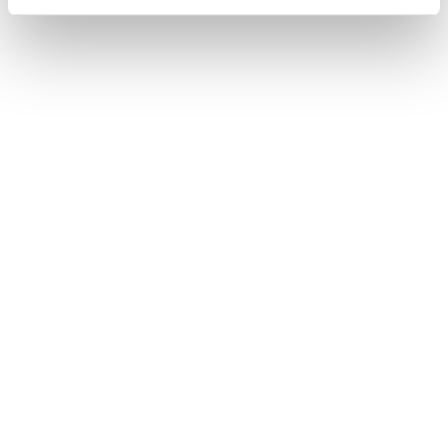
Állandó, sokoldalúan és magasan képzett
csapattal pedig sokkal könnyebb minőségi
szolgáltatást nyújtani, legyen szó bármilyen
alkalmazási területről.
Ha kíváncsi egy nemzetközi
BPO call center vállalat
mindennapjaira,
tapasztalataira szakmai és
más területeken, iratkozzon
fel hírlevelünkre, melyben
havonta ajánljuk a
UCC
Press Room
legérdekesebb