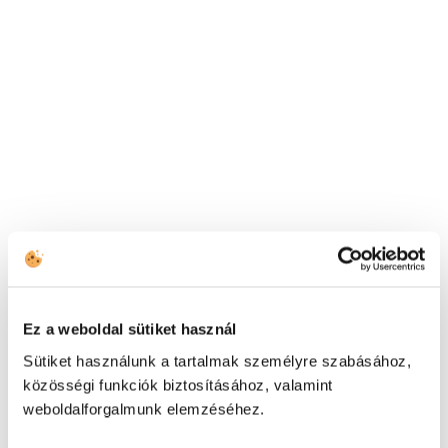
REbot Zero Waste Shops
Database
Fogadjátok szeretettel a mostantól folyamatosan
frissülő REbot Zero Waste Shops adatbázist, amit a
kihívás résztvevői által küldött adatok alapján
állítottunk össze!
Read more
Ez a weboldal sütiket használ
Sütiket használunk a tartalmak személyre szabásához,
közösségi funkciók biztosításához, valamint
weboldalforgalmunk elemzéséhez.