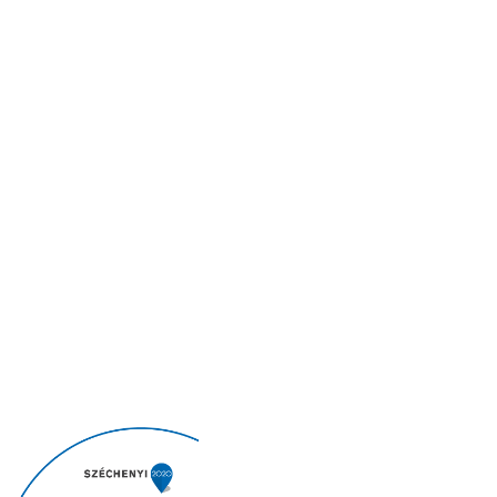
Legyen naprakész legfrissebb híreinkkel!
Hozzájárulok ahhoz, hogy a United Call Centers az
általam megadott e-mail címre hírlevelet küldjön az
adatkezelési tájékoztatóban
foglaltak szerint.
Copyright © 2026
United Call Centers Ltd.
|
|
|
ADATVÉDELMI TÁJÉKOZTATÓ
VISSZAÉLÉS BEJELENTŐ
ETIKAI KÓDEX
|
ETIKAI IRÁNYELVEK VEZETŐKNEK
NEMEK KÖZÖTTI ESÉLYEGYENLŐSÉGI