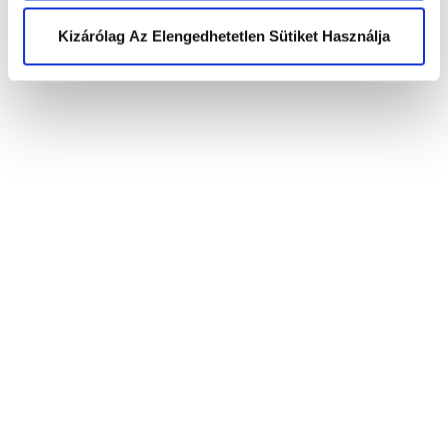
Kizárólag Az Elengedhetetlen Sütiket Használja
Referenciák, projektek*
Referenciák, projektek [doc | docx | pdf |
jpg | jpeg | png - Max:10MB]
Bérigény *
CV feltöltés [doc|docx|pdf|jpg|jpeg|png
- Max:15MB]