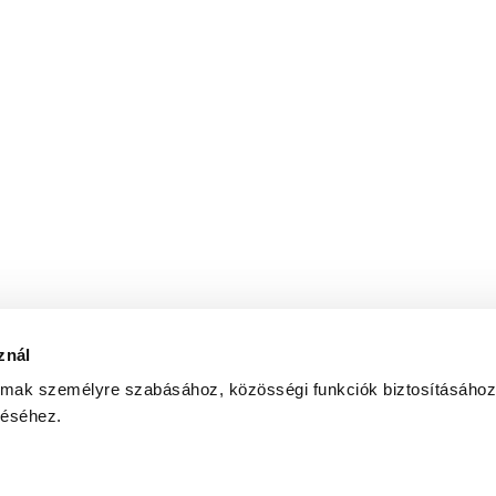
Logisztika
IDEN CSAT
Fogyasztási cikk
UPERCHARGEU
znál
almak személyre szabásához, közösségi funkciók biztosításához
 az általam megadott e-mail címre hírlevelet küldjön az
adatke
zéséhez.
Copyright © 2026
United Call Centers Ltd.