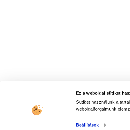
Integráció
Riportálás
A
S
Kövessen minket a social felületeinken
Legyen naprakész legfrissebb híreinkkel!
Ez a weboldal sütiket has
Sütiket használunk a tart
Hozzájárulok ahhoz, hogy a United Call Centers
weboldalforgalmunk elem
Beállítások