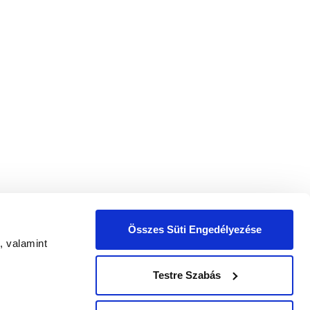
ek
Összes Süti Engedélyezése
, valamint
zelési tájékoztatóban
foglaltak szerint.
Testre Szabás