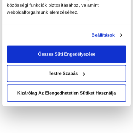
közösségi funkciók biztosításához, valamint
weboldalforgalmunk elemzéséhez.
Beállítások
Debrecen BSC
Összes Süti Engedélyezése
Kerekasztal –
Karrieralapozó az üzleti
Testre Szabás
szolgáltató szektorban
Kizárólag Az Elengedhetetlen Sütiket Használja
Karrieralapozó az üzleti szolgáltató szektorban”
címmel tart előadást a Debrecen BSC Kerekasztal
egészen az ősz végéig a Debreceni Egyetemen.
Read more