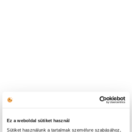
Debrecen BSC
Kerekasztal
oklevélátadó a Hello
Szakma – Út a jövőbe
konferencián
Sikeresen lezárult a Debrecen BSC Kerekasztal
akkreditált tanárképzési programja. Az oklevelek
átadása a Hello Szakma kiállítás második napján lesz.
Read more
Ez a weboldal sütiket használ
Sütiket használunk a tartalmak személyre szabásához,