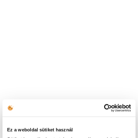
+43 144 20 188
TOVÁBBI ELÉRHETŐSÉGEK
(HU) +36 1 999 9615
(US) +1 (650) 304-0008
Ez a weboldal sütiket használ
Elolvastam az
adatkezelési