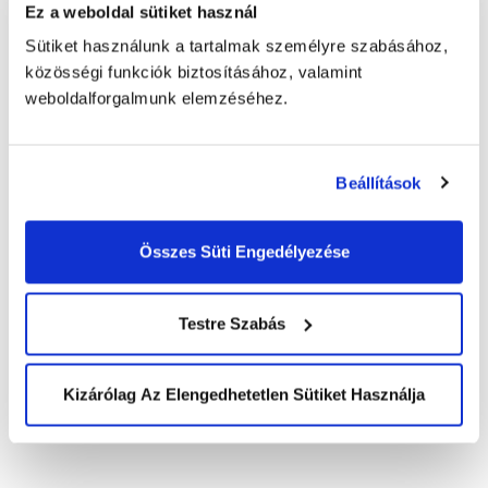
Ez a weboldal sütiket használ
Sütiket használunk a tartalmak személyre szabásához,
Elolvastam az
adatkezelési
közösségi funkciók biztosításához, valamint
tájékoztatót
és elfogadom a feltételeket.
*
weboldalforgalmunk elemzéséhez.
Beállítások
Összes Süti Engedélyezése
KEZDŐLAP
SALES
Telemarketing
Testre Szabás
RÓLUNK
Lead generálás
Történetünk
Piackutatás
AI & Innováció
eCommerce
Kizárólag Az Elengedhetetlen Sütiket Használja
Szolgáltatásaink áttekintése
Elismeréseink
AIDEN AGENT
Szabványok, folyamatok
Smart IVR
ESG
Voice FAQ