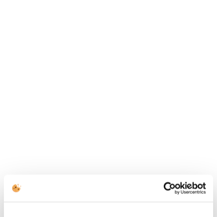
HÍVJON MINKET
+43 144 20 188
TOVÁBBI ELÉRHETŐSÉGEK
(HU) +36 1 999 9615
(US) +1 (650) 304-0008