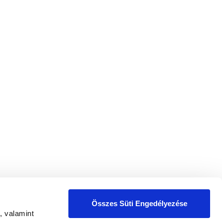
ió
glátás
ek
Összes Süti Engedélyezése
, valamint
zelési tájékoztatóban
foglaltak szerint.