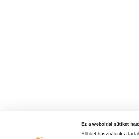
A
ÜGYFÉLTÁMOGATÁS
Ügyfélszolgálat
Technikai támogatás
Integráció
Riportálás
A
S
Kövessen minket a social felületeinken
Legyen naprakész legfrissebb híreinkkel!
Ez a weboldal sütiket has
Sütiket használunk a tart
Hozzájárulok ahhoz, hogy a United Call Centers