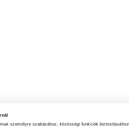
IDEN APPS
Piackutatás
Interevo
Telekommunikác
Swapcom
Utazás és vendé
SnapLink
eCommerce
Logisztika
IDEN CSAT
Fogyasztási cikk
UPERCHARGEU
znál
almak személyre szabásához, közösségi funkciók biztosításához
 az általam megadott e-mail címre hírlevelet küldjön az
adatke