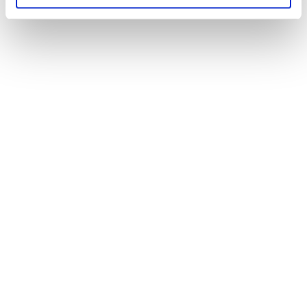
Elolvastam az
adatkezelési
tájékoztatót
és elfogadom a feltételeket.
*
KEZDŐLAP
SALES
Telemarketing