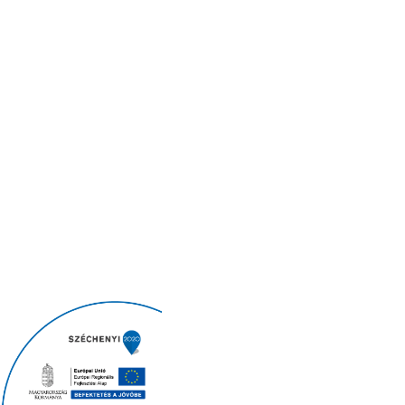
Legyen naprakész legfrissebb híreinkkel!
Hozzájárulok ahhoz, hogy a United Call Centers az
általam megadott e-mail címre hírlevelet küldjön az
adatkezelési tájékoztatóban
foglaltak szerint.
Copyright © 2026
United Call Centers Ltd.
|
|
|
ADATVÉDELMI TÁJÉKOZTATÓ
VISSZAÉLÉS BEJELENTŐ
ETIKAI KÓDEX
|
ETIKAI IRÁNYELVEK VEZETŐKNEK
NEMEK KÖZÖTTI ESÉLYEGYENLŐSÉGI
|
TERV (NET)
VÁLLALATI INTEGRITÁSI NYILATKOZAT
|
|
ISO 9001:2015
ISO 27001:2022
PÁLYÁZATOK