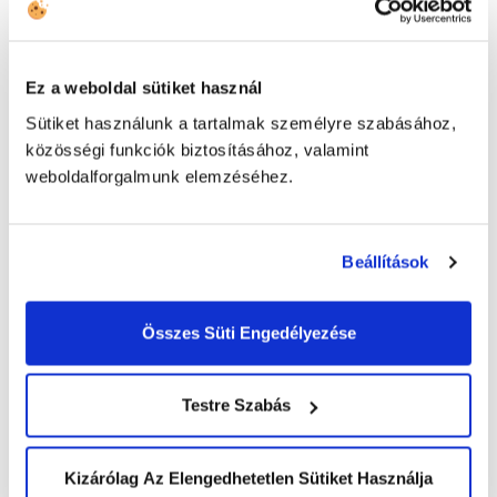
Ez a weboldal sütiket használ
Kapcsolatfelvétel
Sütiket használunk a tartalmak személyre szabásához,
közösségi funkciók biztosításához, valamint
weboldalforgalmunk elemzéséhez.
HÍVJON MINKET
+43 144 20 188
Beállítások
TOVÁBBI ELÉRHETŐSÉGEK
Összes Süti Engedélyezése
(HU) +36 1 999 9615
Testre Szabás
(US) +1 (650) 304-0008
Kizárólag Az Elengedhetetlen Sütiket Használja