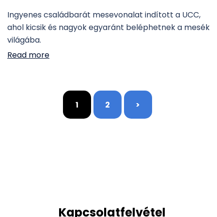
Ingyenes családbarát mesevonalat indított a UCC,
ahol kicsik és nagyok egyaránt beléphetnek a mesék
világába.
Read more
Bejegyzések
1
2
>
lapozása
Kapcsolatfelvétel