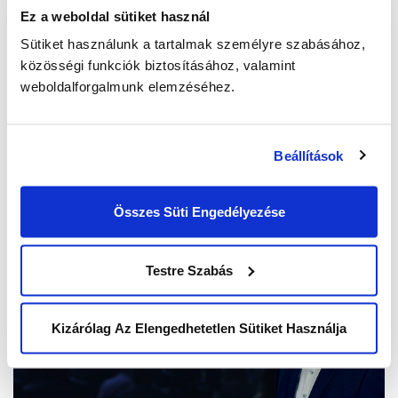
Ez a weboldal sütiket használ
E-Mese a UCC-től
Sütiket használunk a tartalmak személyre szabásához,
közösségi funkciók biztosításához, valamint
weboldalforgalmunk elemzéséhez.
Interaktív mese-chatbotunk segítségével kicsi és
nagyok egyaránt felfedezhetik mind a képzelet
Beállítások
világát, mind a UCC technológiai fejlesztéseit!
Read more
Összes Süti Engedélyezése
Testre Szabás
Kizárólag Az Elengedhetetlen Sütiket Használja