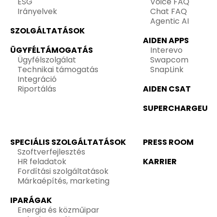
ESG
Voice FAQ
Irányelvek
Chat FAQ
Agentic AI
SZOLGÁLTATÁSOK
AIDEN APPS
ÜGYFÉLTÁMOGATÁS
Interevo
Ügyfélszolgálat
Swapcom
Technikai támogatás
SnapLink
Integráció
Riportálás
AIDEN CSAT
SUPERCHARGEU
SPECIÁLIS SZOLGÁLTATÁSOK
PRESS ROOM
Szoftverfejlesztés
HR feladatok
KARRIER
Fordítási szolgáltatások
Márkaépítés, marketing
IPARÁGAK
Energia és közműipar