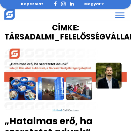
Skip
Kapcsolat
Magyar
to
content
CÍMKE:
TÁRSADALMI_FELELŐSSÉGVÁLLA
„Hatalmas erő, ha