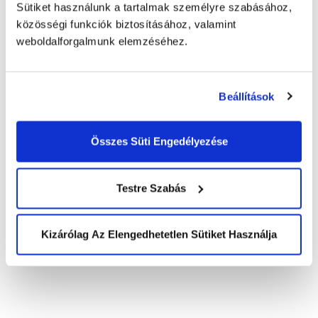
Sütiket használunk a tartalmak személyre szabásához,
tájékoztatót
és elfogadom a feltételeket.
*
közösségi funkciók biztosításához, valamint
weboldalforgalmunk elemzéséhez.
Beállítások
Összes Süti Engedélyezése
KEZDŐLAP
SALES
Telemarketing
RÓLUNK
Lead generálás
Testre Szabás
Történetünk
Piackutatás
AI & Innováció
eCommerce
Szolgáltatásaink áttekintése
Kizárólag Az Elengedhetetlen Sütiket Használja
Elismeréseink
AIDEN AGENT
Szabványok, folyamatok
Smart IVR
ESG
Voice FAQ
Irányelvek
Chat FAQ
Agentic AI
SZOLGÁLTATÁSOK