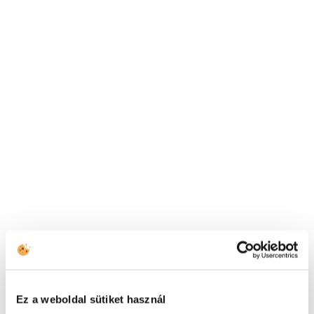
+43 144 20 188
TOVÁBBI ELÉRHETŐSÉGEK
(HU) +36 1 999 9615
(US) +1 (650) 304-0008
Ez a weboldal sütiket használ
Elolvastam az
adatkezelési