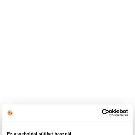
Mesél a Call Center
Ingyenes családbarát mesevonalat indított a UCC,
ahol kicsik és nagyok egyaránt beléphetnek a mesék
világába.
Read more
Kapcsolatfelvétel
Ez a weboldal sütiket használ