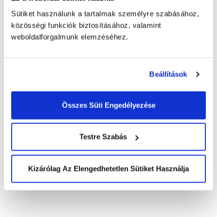
HÍVJON MINKET
Sütiket használunk a tartalmak személyre szabásához,
közösségi funkciók biztosításához, valamint
+43 144 20 188
weboldalforgalmunk elemzéséhez.
TOVÁBBI ELÉRHETŐSÉGEK
(HU) +36 1 999 9615
Beállítások
(US) +1 (650) 304-0008
Összes Süti Engedélyezése
Testre Szabás
Kizárólag Az Elengedhetetlen Sütiket Használja