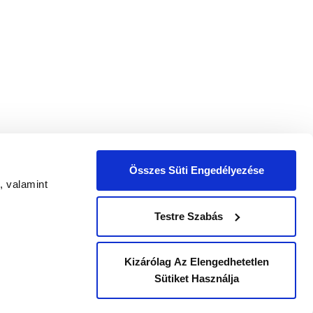
Összes Süti Engedélyezése
, valamint
zelési tájékoztatóban
foglaltak szerint.
Testre Szabás
Kizárólag Az Elengedhetetlen
|
SÉGI TERV (NET)
VÁLLALATI INTEGRITÁSI NYILATKOZAT
Sütiket Használja