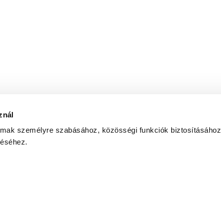
znál
almak személyre szabásához, közösségi funkciók biztosításához
 az általam megadott e-mail címre hírlevelet küldjön az
adatke
zéséhez.
Copyright © 2026
United Call Centers Ltd.
|
|
ETIKAI KÓDEX
ETIKAI IRÁNYELVEK VEZETŐKNEK
NEMEK KÖZÖTTI ESÉLYEGYENLŐ
|
|
ISO 9001:2015
ISO 27001:2022
PÁLYÁZATOK