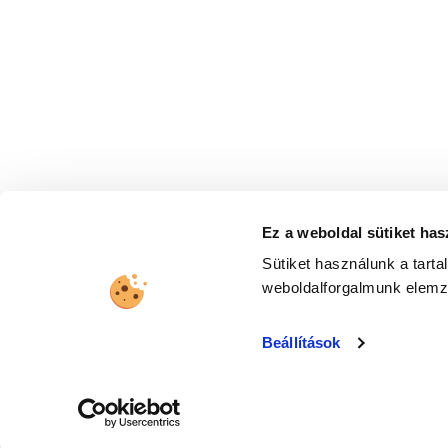
Kövessen minket a social felületeinken
Legyen naprakész legfrissebb híreinkkel!
Ez a weboldal sütiket has
Sütiket használunk a tart
Hozzájárulok ahhoz, hogy a United Call Centers
weboldalforgalmunk elem
Beállítások
|
|
ADATVÉDELMI TÁJÉKOZTATÓ
VISSZAÉLÉS BEJELENTŐ