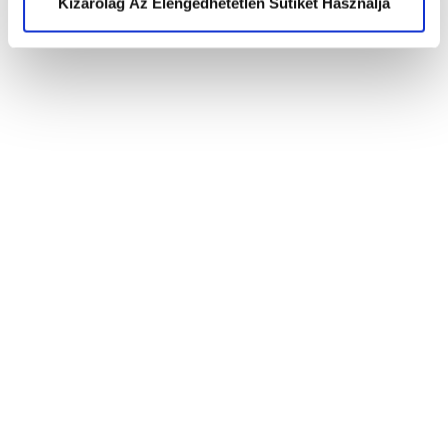
Kizárólag Az Elengedhetetlen Sütiket Használja
Mesés karácsony a UCC-
től
Mesevonal és interaktív mesejáték chatbot a UCC-től
kicsiknek és nagyoknak!
Read more
Bejegyzések
1
2
>
lapozása