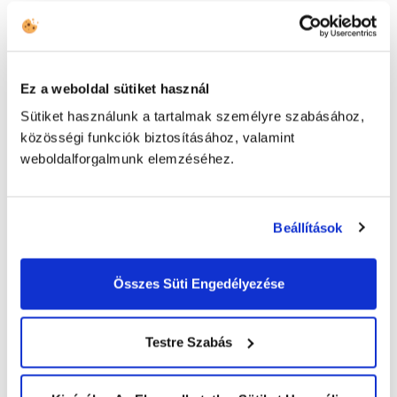
nél
Az Egészségügyi Világszervezet, a WHO és a Nemzetközi
Vöröskereszt 2004-ben június 14-ét nyilvánította a Véradók
Ez a weboldal sütiket használ
Világnapjává.
Sütiket használunk a tartalmak személyre szabásához,
Read more
közösségi funkciók biztosításához, valamint
weboldalforgalmunk elemzéséhez.
Beállítások
Három város, egy cél
Összes Süti Engedélyezése
Jótékonysági akciónk keretein belül gyűjtést szerveztünk a
Magyar Vöröskereszt Hajléktalanokat Gondozó
Testre Szabás
Központjának, ezzel segítve munkájukat.
Read more