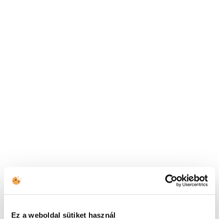
HÍVJON MINKET
+43 144 20 188
TOVÁBBI ELÉRHETŐSÉGEK
(HU) +36 1 999 9615
(US) +1 (650) 304-0008
Ez a weboldal sütiket használ