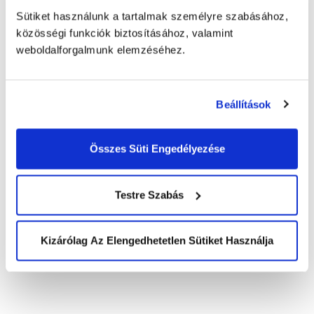
Elolvastam az
adatkezelési
Sütiket használunk a tartalmak személyre szabásához,
tájékoztatót
és elfogadom a feltételeket.
*
közösségi funkciók biztosításához, valamint
weboldalforgalmunk elemzéséhez.
Beállítások
Összes Süti Engedélyezése
KEZDŐLAP
SALES
Telemarketing
RÓLUNK
Lead generálás
Testre Szabás
Történetünk
Piackutatás
AI & Innováció
eCommerce
Szolgáltatásaink áttekintése
Kizárólag Az Elengedhetetlen Sütiket Használja
Elismeréseink
AIDEN AGENT
Szabványok, folyamatok
Smart IVR
ESG
Voice FAQ
Irányelvek
Chat FAQ
Agentic AI