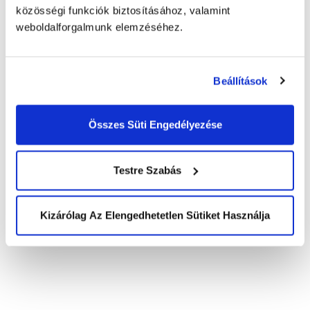
közösségi funkciók biztosításához, valamint
weboldalforgalmunk elemzéséhez.
Beállítások
KEZDŐLAP
SALES
Összes Süti Engedélyezése
Telemarketing
RÓLUNK
Lead generálás
Történetünk
Piackutatás
Testre Szabás
AI & Innováció
eCommerce
Szolgáltatásaink áttekintése
Elismeréseink
AIDEN AGENT
Kizárólag Az Elengedhetetlen Sütiket Használja
Szabványok, folyamatok
Smart IVR
ESG
Voice FAQ
Irányelvek
Chat FAQ
Agentic AI
SZOLGÁLTATÁSOK
AIDEN APPS
ÜGYFÉLTÁMOGATÁS
Interevo