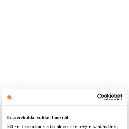
TOVÁBBI ELÉRHETŐSÉGEK
(HU) +36 1 999 9615
(US) +1 (650) 304-0008
Elolvastam az
adatkezelési
Ez a weboldal sütiket használ
tájékoztatót
és elfogadom a feltételeket.
*
Sütiket használunk a tartalmak személyre szabásához,