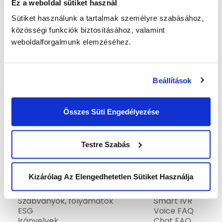
Ez a weboldal sütiket használ
Sütiket használunk a tartalmak személyre szabásához,
Elolvastam az
adatkezelési
közösségi funkciók biztosításához, valamint
tájékoztatót
és elfogadom a feltételeket.
*
weboldalforgalmunk elemzéséhez.
Beállítások
Összes Süti Engedélyezése
KEZDŐLAP
SALES
Telemarketing
Testre Szabás
RÓLUNK
Lead generálás
Történetünk
Piackutatás
AI & Innováció
eCommerce
Kizárólag Az Elengedhetetlen Sütiket Használja
Szolgáltatásaink áttekintése
Elismeréseink
AIDEN AGENT
Szabványok, folyamatok
Smart IVR
ESG
Voice FAQ
Irányelvek
Chat FAQ