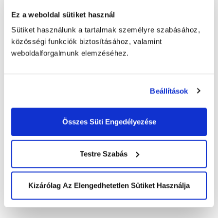
Ez a weboldal sütiket használ
Sütiket használunk a tartalmak személyre szabásához,
közösségi funkciók biztosításához, valamint
Elolvastam az
adatkezelési
weboldalforgalmunk elemzéséhez.
tájékoztatót
és elfogadom a feltételeket.
*
Beállítások
Összes Süti Engedélyezése
KEZDŐLAP
SALES
Testre Szabás
Telemarketing
RÓLUNK
Lead generálás
Történetünk
Piackutatás
Kizárólag Az Elengedhetetlen Sütiket Használja
AI & Innováció
eCommerce
Szolgáltatásaink áttekintése
Elismeréseink
AIDEN AGENT