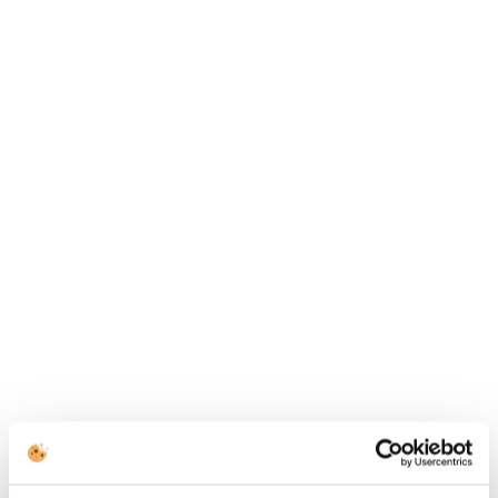
Kapcsolatfelvétel
HÍVJON MINKET
+43 144 20 188
TOVÁBBI ELÉRHETŐSÉGEK
(HU) +36 1 999 9615
(US) +1 (650) 304-0008